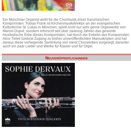
Ein Münchner Organist wirbt für die Chormusik eines französischen
Komponisten: Tobias Frank ist Kirchenmusikdirektor an der evangelischen
Kulturkirche St. Lukas in München, spielt nicht nur sehr gerne Orgelwerke von
Marcel Dupré, sondern erforscht seit über zwanzig Jahren das gesamte
musikalische Erbe dieses Komponisten, hat durch die Enkelin des Komponisten
Alice Tollet-Szebrat Zugang zu bisher unveröffentlichten Manuskripten und hat
daraus diese vorliegende Sammlung von meist Chorwerken vorgelegt, darunter
auch ein paar Lieder und Werke für Klavier und für Orgel.
Neuveröffentlichungen