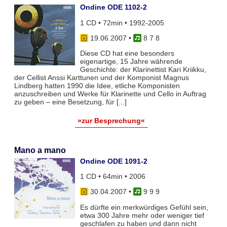
Ondine ODE 1102-2
1 CD • 72min • 1992-2005
19.06.2007
•
8 7 8
Diese CD hat eine besonders
eigenartige, 15 Jahre währende
Geschichte: der Klarinettist Kari Kriikku,
der Cellist Anssi Karttunen und der Komponist Magnus
Lindberg hatten 1990 die Idee, etliche Komponisten
anzuschreiben und Werke für Klarinette und Cello in Auftrag
zu geben – eine Besetzung, für [...]
»zur Besprechung«
Mano a mano
Ondine ODE 1091-2
1 CD • 64min • 2006
30.04.2007
•
9 9 9
Es dürfte ein merkwürdiges Gefühl sein,
etwa 300 Jahre mehr oder weniger tief
geschlafen zu haben und dann nicht