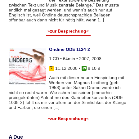
der Texte sowie die Beziehung
zwischen Text und Musik zentrale Belange." Das musste
endlich mal gesagt werden, und wenn‘s auch nur auf
Englisch ist, weil Ondine deutschsprachige Beilagen
offenbar auch dann nicht für nötig hält, wenn [...]
»zur Besprechung«
Ondine ODE 1124-2
1 CD • 64min • 2007, 2008
11.12.2008
•
8 10 9
Auch mit dieser neuen Einspielung mit
Werken von Magnus Lindberg (geb.
1958) unter Sakari Oramo werde ich
nicht so recht warm. Wie schon bei seiner (immerhin
preisgekrönten) Aufnahme des Klarinettenkonzertes (ODE
1038-2) fehlt es mir vor allem an der Sinnlichkeit der Klänge
und Farben, die einen [...]
»zur Besprechung«
A Due