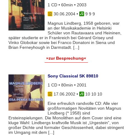
1 CD • 60min • 2003
30.06.2004
•
9 9 9
Magnus Lindberg, 1958 geboren, war
an der Musikakademie in Helsinki
Schüler von Rautavaara und Heininen,
später studierte er in Frankreich bei Gérard Grisey und
Vinko Globokar sowie bei Franco Donatoni in Siena und
Brian Ferneyhough in Darmstadt. [...]
»zur Besprechung«
Sony Classical SK 89810
1 CD • 80min • 2001
17.06.2002
•
10 10 10
Eine erfreulich randvolle CD: Alle vier
großformatigen Novitäten von Magnus
Lindberg (* 1958) sind
Ersteinspielungen. Die Monolithen auf dem Cover sind eine
kluge Wahl: Lindbergs kraftvolle Musik ist „Urgestein“, von
großer Dichte und formaler Geschlossenheit, dabei stringent
im Umgang mit dem [...]