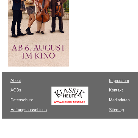
About
Impressum
AGBs
Kontakt
Datenschutz
Mediadaten
Haftungsausschluss
Sitemap