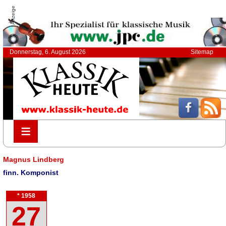
Anzeige
Donnerstag, 6. August 2026
Sitemap
≡
≡
Magnus Lindberg
finn. Komponist
* 1958
27