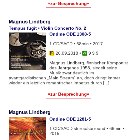
»zur Besprechung«
Magnus Lindberg
Tempus fugit • Violin Concerto No. 2
Ondine ODE 1308-5
1 CD/SACD • 58min • 2017
26.09.2018
•
9 9 9
Magnus Lindberg, finnischer Komponist
des Jahrgangs 1958, siedelt seine
Musik zwar deutlich im
avantgardistischen „Main Stream“ an, doch dringt immer
wieder ein letztlich romantischer Impetus durch [...]
»zur Besprechung«
Magnus Lindberg
Ondine ODE 1281-5
1 CD/SACD stereo/surround • 66min •
2015