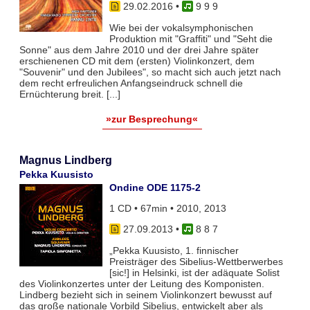
29.02.2016
•
9 9 9
Wie bei der vokalsymphonischen
Produktion mit "Graffiti" und "Seht die
Sonne" aus dem Jahre 2010 und der drei Jahre später
erschienenen CD mit dem (ersten) Violinkonzert, dem
"Souvenir" und den Jubilees", so macht sich auch jetzt nach
dem recht erfreulichen Anfangseindruck schnell die
Ernüchterung breit. [...]
»zur Besprechung«
Magnus Lindberg
Pekka Kuusisto
Ondine ODE 1175-2
1 CD • 67min • 2010, 2013
27.09.2013
•
8 8 7
„Pekka Kuusisto, 1. finnischer
Preisträger des Sibelius-Wettberwerbes
[sic!] in Helsinki, ist der adäquate Solist
des Violinkonzertes unter der Leitung des Komponisten.
Lindberg bezieht sich in seinem Violinkonzert bewusst auf
das große nationale Vorbild Sibelius, entwickelt aber als