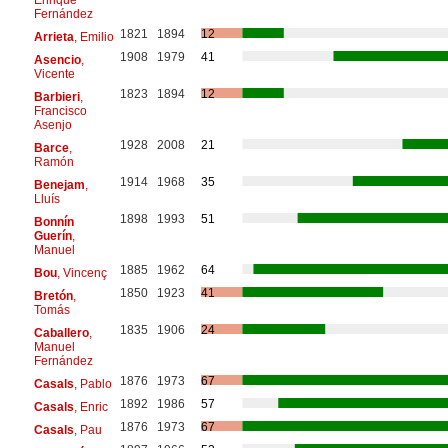
Fernández
1821
1894
12
Arrieta
, Emilio
1908
1979
41
Asencio
,
Vicente
1823
1894
12
Barbieri
,
Francisco
Asenjo
1928
2008
21
Barce
,
Ramón
1914
1968
35
Benejam
,
Lluís
1898
1993
51
Bonnín
Guerín
,
Manuel
1885
1962
64
Bou
, Vincenç
1850
1923
41
Bretón
,
Tomás
1835
1906
24
Caballero
,
Manuel
Fernández
1876
1973
67
Casals
, Pablo
1892
1986
57
Casals
, Enric
1876
1973
67
Casals
, Pau