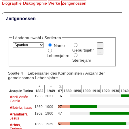
Biographie
Diskographie
Werke
Zeitgenossen
Zeitgenossen
Länderauswahl / Sortieren
Name
Geburtsjahr
Lebensjahre
Sterbejahr
Spalte 4 = Lebensalter des Komponisten / Anzahl der
gemeinsamen Lebensjahre
*
†
J.
Joaquin Turina
1882
1949
67
1880
1890
1900
1910
1920
1930
1940
1933
2021
16
Abril
, Antón
García
1860
1909
27
Albéniz
, Isaac
1902
1960
47
Arambarri
,
Jesus
1863
1939
57
Arbós
,
Enrique