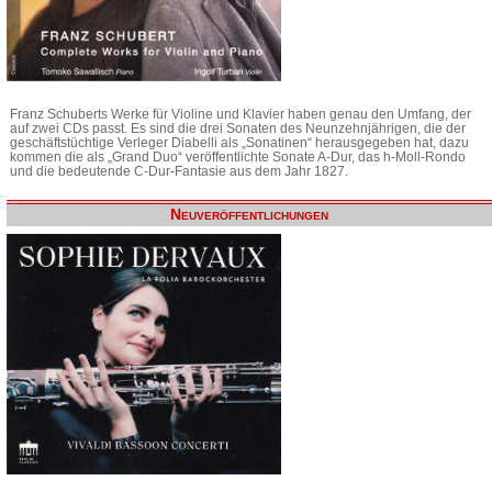
Franz Schuberts Werke für Violine und Klavier haben genau den Umfang, der
auf zwei CDs passt. Es sind die drei Sonaten des Neunzehnjährigen, die der
geschäftstüchtige Verleger Diabelli als „Sonatinen“ herausgegeben hat, dazu
kommen die als „Grand Duo“ veröffentlichte Sonate A-Dur, das h-Moll-Rondo
und die bedeutende C-Dur-Fantasie aus dem Jahr 1827.
Neuveröffentlichungen