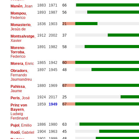
1883
1971
66
Manén
, Joan
1893
1987
56
Mompou
,
Federico
1836
1903
21
Monasterio
,
Jesús de
1912
2002
37
Montsalvatge
,
Xavier
1891
1982
58
Moreno-
Torroba
,
Federico
1865
1942
60
Morera
, Enric
1897
1945
48
Obradors
,
Fernando
Jaumandreu
1880
1969
67
Pahissa
,
Jaume
1924
2017
25
Peris
, José
1859
1949
67
Prinz von
Bayern
,
Ludwig
Ferdinand
1886
1980
63
Pujol
, Emilio
1904
1963
45
Rodó
, Gabriel
1901
1999
48