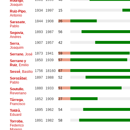
Rodrigo
,
Joaquin
1934
1997
15
Ruiz-Pipo
,
Antonio
1844
1908
26
Sarasate
,
Pablo
1893
1987
56
Segovia
,
Andres
1907
1957
42
Serra
,
Joaquim
1873
1941
59
Serrano
, José
1850
1939
57
Serrano y
Ruiz
, Emilio
1756
18160
67
Sessé
, Basilio
1897
1988
52
Sorozábal
,
Pablo
1880
1933
51
Soutullo
,
Reveriano
1852
1909
27
Tárrega
,
Francisco
1895
1962
54
Toldrà
,
Eduard
1891
1982
58
Torroba
,
Federico
Moreno