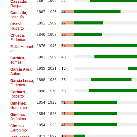
1897
1966
52
Cassadó
,
Gaspar
1867
1926
44
Cassadó
,
Joaquín
1851
1909
27
Chapí
,
Ruperto
1846
1908
26
Chueca
,
Federico
1876
1946
64
Falla
, Manuel
de
1901
1989
48
Garbizu
,
Tomás
1933
2021
16
García Abril
,
Antón
1898
1936
38
García Lorca
,
Federico
1896
1970
53
Gerhard
,
Roberto
1854
1923
41
Giménez
,
Géronimo
1854
1923
41
Giménez
,
Jerónimo
1854
1923
41
Giminez
,
Geronimo
1813
1892
10