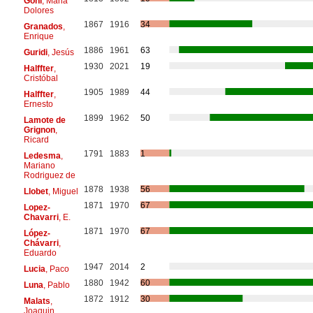
Goñi
, Maria
Dolores
1867
1916
34
Granados
,
Enrique
1886
1961
63
Guridi
, Jesús
1930
2021
19
Halffter
,
Cristóbal
1905
1989
44
Halffter
,
Ernesto
1899
1962
50
Lamote de
Grignon
,
Ricard
1791
1883
1
Ledesma
,
Mariano
Rodriguez de
1878
1938
56
Llobet
, Miguel
1871
1970
67
Lopez-
Chavarri
, E.
1871
1970
67
López-
Chávarri
,
Eduardo
1947
2014
2
Lucia
, Paco
1880
1942
60
Luna
, Pablo
1872
1912
30
Malats
,
Joaquin