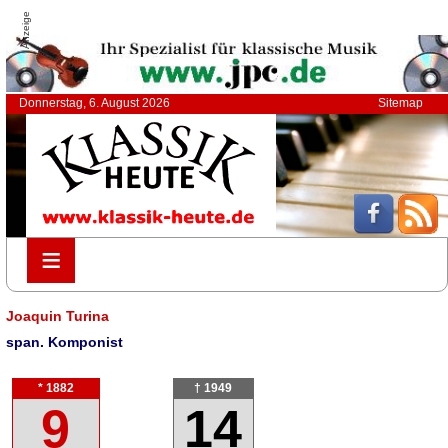
Anzeige
Donnerstag, 6. August 2026
Sitemap
≡
≡
Joaquin Turina
span. Komponist
* 1882
† 1949
9
14