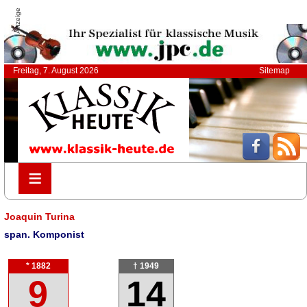
Anzeige
Freitag, 7. August 2026
Sitemap
≡
≡
Joaquin Turina
span. Komponist
* 1882
† 1949
9
14