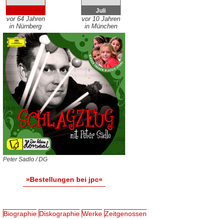
Juli
vor 64 Jahren
vor 10 Jahren
in Nürnberg
in München
Peter Sadlo / DG
»Bestellungen bei jpc«
Biographie
Diskographie
Werke
Zeitgenossen