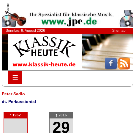
Anzeige
Sonntag, 9. August 2026
Sitemap
≡
≡
Peter Sadlo
dt. Perkussionist
* 1962
† 2016
29