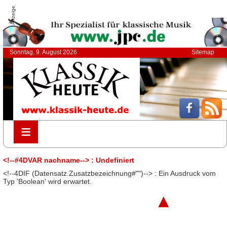
Anzeige
Sonntag, 9. August 2026
Sitemap
≡
≡
<!--#4DVAR nachname--> : Undefiniert
<!--4DIF (Datensatz.Zusatzbezeichnung#"")--> : Ein Ausdruck vom
Typ 'Boolean' wird erwartet.
▲