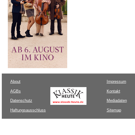
About
Impressum
AGBs
Kontakt
Datenschutz
Mediadaten
Haftungsausschluss
Sitemap