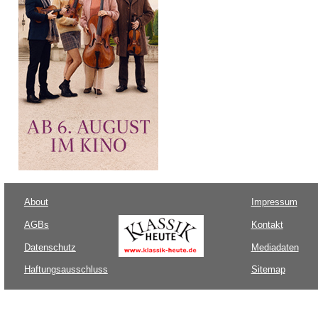
About
Impressum
AGBs
Kontakt
Datenschutz
Mediadaten
Haftungsausschluss
Sitemap