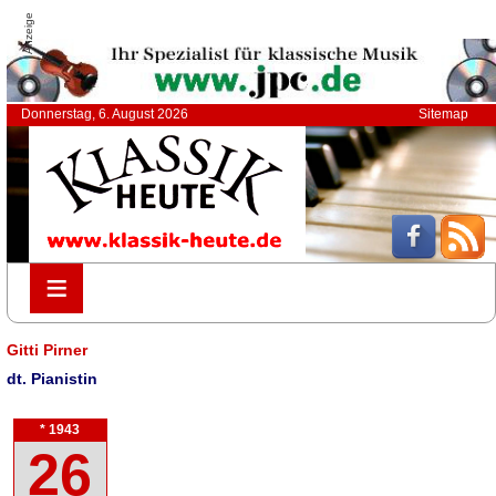
Anzeige
Donnerstag, 6. August 2026
Sitemap
≡
≡
Gitti Pirner
dt. Pianistin
* 1943
26