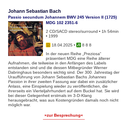
Johann Sebastian Bach
Passio secundum Johannem BWV 245 Version II (1725)
MDG 102 2351-6
2 CD/SACD stereo/surround • 1h 54min
• 1999
18.04.2025
•
8 8 8
In der neuen Reihe „Preziosa“
präsentiert MDG eine Reihe älterer
Aufnahmen, die teilweise in den Anfängen des Labels
entstanden sind und die dessen Mitbegründer Werner
Dabringhaus besonders wichtig sind. Der 300. Jahrestag der
Uraufführung von Johann Sebastian Bachs
Johannes
Passion
in ihrer zweiten Fassung war dabei ein zusätzlicher
Anlass, eine Einspielung wieder zu veröffentlichen, die
ihrerseits ein Vierteljahrhundert auf dem Buckel hat. Sie wird
bei dieser Gelegenheit erstmals im 3-D-Klang
herausgebracht, was aus Kostengründen damals noch nicht
möglich war.
»zur Besprechung«