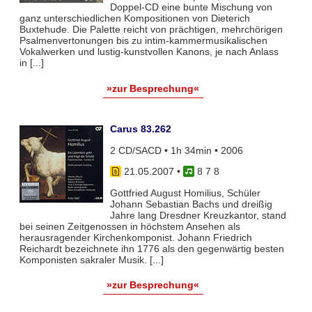
Doppel-CD eine bunte Mischung von
ganz unterschiedlichen Kompositionen von Dieterich
Buxtehude. Die Palette reicht von prächtigen, mehrchörigen
Psalmenvertonungen bis zu intim-kammermusikalischen
Vokalwerken und lustig-kunstvollen Kanons, je nach Anlass
in [...]
»zur Besprechung«
Carus 83.262
2 CD/SACD • 1h 34min • 2006
21.05.2007
•
8 7 8
Gottfried August Homilius, Schüler
Johann Sebastian Bachs und dreißig
Jahre lang Dresdner Kreuzkantor, stand
bei seinen Zeitgenossen in höchstem Ansehen als
herausragender Kirchenkomponist. Johann Friedrich
Reichardt bezeichnete ihn 1776 als den gegenwärtig besten
Komponisten sakraler Musik. [...]
»zur Besprechung«