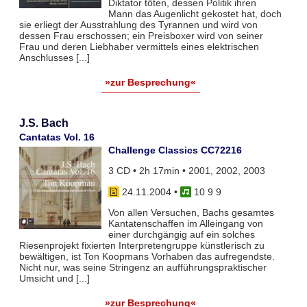
Diktator töten, dessen Politik ihren
Mann das Augenlicht gekostet hat, doch
sie erliegt der Ausstrahlung des Tyrannen und wird von
dessen Frau erschossen; ein Preisboxer wird von seiner
Frau und deren Liebhaber vermittels eines elektrischen
Anschlusses [...]
»zur Besprechung«
J.S. Bach
Cantatas Vol. 16
Challenge Classics CC72216
3 CD • 2h 17min • 2001, 2002, 2003
24.11.2004
•
10 9 9
Von allen Versuchen, Bachs gesamtes
Kantatenschaffen im Alleingang von
einer durchgängig auf ein solches
Riesenprojekt fixierten Interpretengruppe künstlerisch zu
bewältigen, ist Ton Koopmans Vorhaben das aufregendste.
Nicht nur, was seine Stringenz an aufführungspraktischer
Umsicht und [...]
»zur Besprechung«