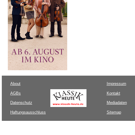
About
Impressum
AGBs
Kontakt
Datenschutz
Mediadaten
Haftungsausschluss
Sitemap