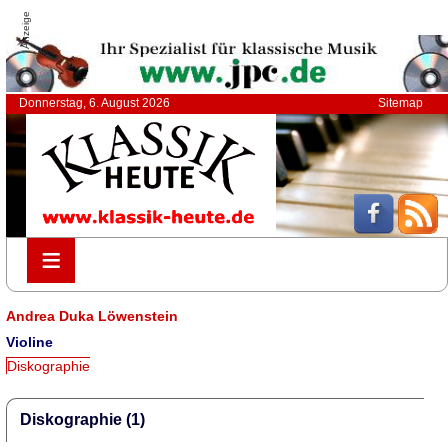
Anzeige
Donnerstag, 6. August 2026
Sitemap
≡
≡
Andrea Duka Löwenstein
Violine
Diskographie
Diskographie (1)