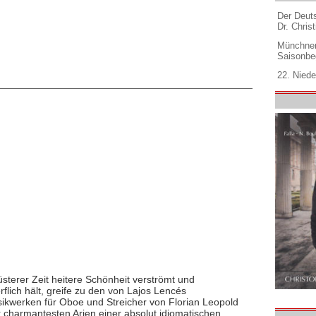
Der Deuts
Dr. Christ
Münchner
Saisonbe
22. Niede
üsterer Zeit heitere Schönheit verströmt und
rflich hält, greife zu den von Lajos Lencés
werken für Oboe und Streicher von Florian Leopold
 charmantesten Arien einer absolut idiomatischen