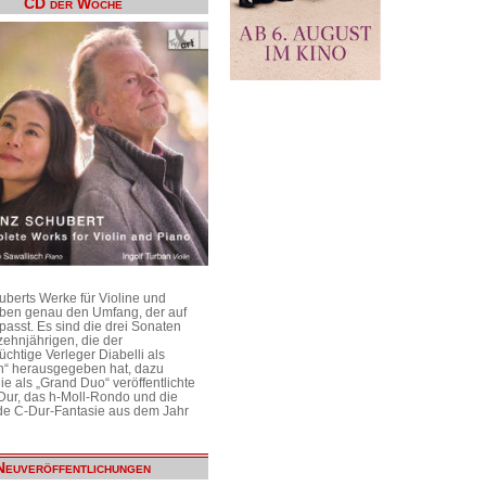
CD der Woche
uberts Werke für Violine und
aben genau den Umfang, der auf
passt. Es sind die drei Sonaten
ehnjährigen, die der
üchtige Verleger Diabelli als
n“ herausgegeben hat, dazu
e als „Grand Duo“ veröffentlichte
Dur, das h-Moll-Rondo und die
e C-Dur-Fantasie aus dem Jahr
Neuveröffentlichungen