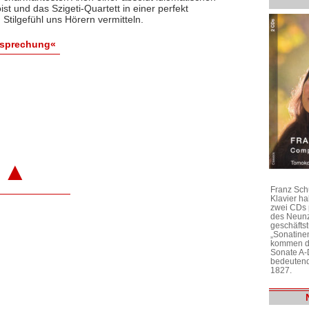
st und das Szigeti-Quartett in einer perfekt
ilgefühl uns Hörern vermitteln.
esprechung«
▲
Franz Sch
Klavier h
zwei CDs 
des Neunz
geschäftst
„Sonatine
kommen di
Sonate A-
bedeutend
1827.