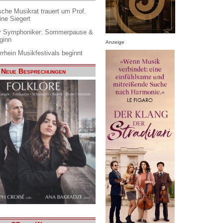
che Musikrat trauert um Prof.
ine Siegert
 Symphoniker: Sommerpause &
ginn
Anzeige
rrhein Musikfestivals beginnt
Neue Besprechungen