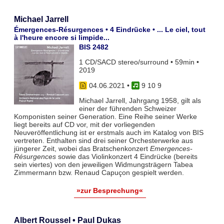
Michael Jarrell
Émergences-Résurgences • 4 Eindrücke • ... Le ciel, tout
à l'heure encore si limpide...
BIS 2482
1 CD/SACD stereo/surround • 59min •
2019
04.06.2021
•
9 10 9
Michael Jarrell, Jahrgang 1958, gilt als
einer der führenden Schweizer
Komponisten seiner Generation. Eine Reihe seiner Werke
liegt bereits auf CD vor, mit der vorliegenden
Neuveröffentlichung ist er erstmals auch im Katalog von BIS
vertreten. Enthalten sind drei seiner Orchesterwerke aus
jüngerer Zeit, wobei das Bratschenkonzert
Emergences-
Résurgences
sowie das Violinkonzert 4 Eindrücke (bereits
sein viertes) von den jeweiligen Widmungsträgern Tabea
Zimmermann bzw. Renaud Capuçon gespielt werden.
»zur Besprechung«
Albert Roussel • Paul Dukas