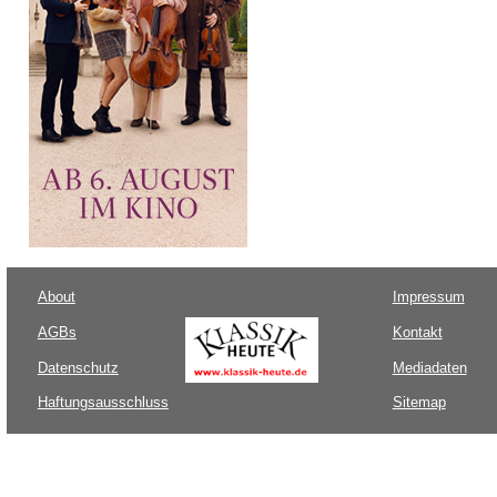
About
Impressum
AGBs
Kontakt
Datenschutz
Mediadaten
Haftungsausschluss
Sitemap