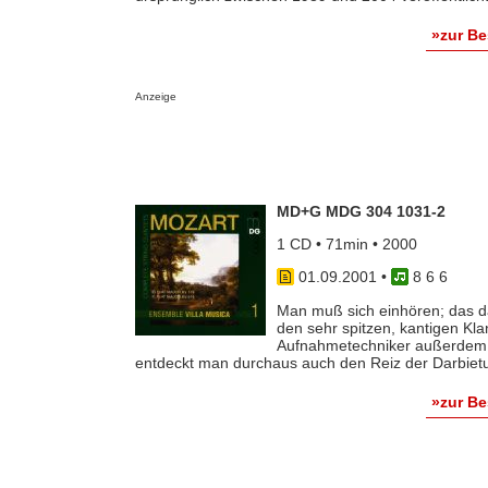
»zur B
Anzeige
MD+G MDG 304 1031-2
1 CD • 71min • 2000
01.09.2001
•
8 6 6
Man muß sich einhören; das da
den sehr spitzen, kantigen Kl
Aufnahmetechniker außerdem au
entdeckt man durchaus auch den Reiz der Darbietung
»zur B