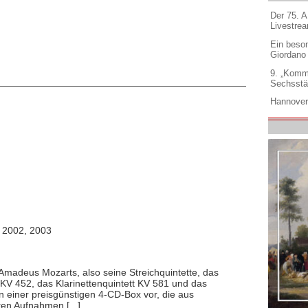
Der 75. 
Livestre
Ein beso
Giordano
9. „Komm
Sechsstä
Hannover
, 2002, 2003
Amadeus Mozarts, also seine Streichquintette, das
r KV 452, das Klarinettenquintett KV 581 und das
in einer preisgünstigen 4-CD-Box vor, die aus
ten Aufnahmen [...]