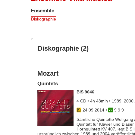
Ensemble
Diskographie
Diskographie (2)
Mozart
Quintets
BIS 9046
4 CD • 4h 48min • 1989, 2000
24.09.2014
•
9 9 9
Sämtliche Quintette Wolfgang 
Quintett für Klavier und Bläse
Hornquintett KV 407, legt BIS 
ursprünglich zwischen 1989 und 2004 veröffentlich