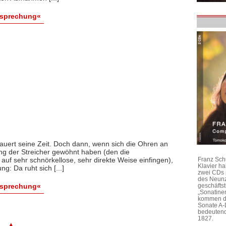
esprechung«
uert seine Zeit. Doch dann, wenn sich die Ohren an
ang der Streicher gewöhnt haben (den die
f sehr schnörkellose, sehr direkte Weise einfingen),
Franz Sch
Klavier h
: Da ruht sich [...]
zwei CDs 
des Neunz
esprechung«
geschäftst
„Sonatine
kommen di
Sonate A-
bedeutend
1827.