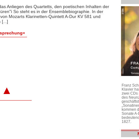
das Anliegen des Quartetts, den poetischen Inhalten der
üren"ì So steht es in der Ensemblebiographie. In der
on Mozarts Klarinetten-Quintett A-Dur KV 581 und
[...]
esprechung«
Franz Sch
▲
Klavier h
zwei CDs 
des Neunz
geschäftst
„Sonatine
kommen di
Sonate A-
bedeutend
1827.