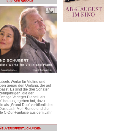
CD der Woche
uberts Werke für Violine und
aben genau den Umfang, der auf
passt. Es sind die drei Sonaten
ehnjährigen, die der
üchtige Verleger Diabelli als
n“ herausgegeben hat, dazu
e als „Grand Duo“ veröffentlichte
Dur, das h-Moll-Rondo und die
e C-Dur-Fantasie aus dem Jahr
Neuveröffentlichungen