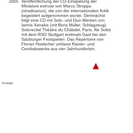
2005
Veröffentlichung der CD-Einspielung der
Miniature estrose
von Marco Stroppa
(stradivarius), die von der internationalen Kritik
begeistert aufgenommen wurde. Demnächst
folgt eine CD mit Solo- und Duo-Werken von
Iannis Xenakis (mit Boris Müller, Schlagzeug).
Solorecital Théâtre du Châtelet, Paris. Als Solist
mit dem RSO Stuttgart erstmals Gast bei den
Salzburger Festspielen. Das Repertoire von
Florian Hoelscher umfasst Klavier- und
Cembalowerke aus vier Jahrhunderten.
▲
Anzeige