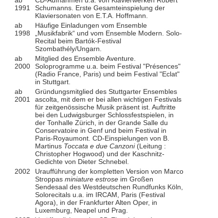
ab
CD-Aufnahmen u.a. von Klavierwerken Robert
1991
Schumanns. Erste Gesamteinspielung der
Klaviersonaten von E.T.A. Hoffmann.
ab
Häufige Einladungen vom Ensemble
1998
„Musikfabrik“ und vom Ensemble Modern. Solo-
Recital beim Bartók-Festival
Szombathély/Ungarn.
ab
Mitglied des Ensemble Aventure.
2000
Soloprogramme u.a. beim Festival "Présences"
(Radio France, Paris) und beim Festival "Eclat"
in Stuttgart.
ab
Gründungsmitglied des Stuttgarter Ensembles
2001
ascolta, mit dem er bei allen wichtigen Festivals
für zeitgenössische Musik präsent ist. Auftritte
bei den Ludwigsburger Schlossfestspielen, in
der Tonhalle Zürich, in der Grande Salle du
Conservatoire in Genf und beim Festival in
Paris-Royaumont. CD-Einspielungen von B.
Martinus
Toccata e due Canzoni
(Leitung :
Christopher Hogwood) und der Kaschnitz-
Gedichte von Dieter Schnebel.
2002
Uraufführung der kompletten Version von Marco
Stroppas
miniature estrose
im Großen
Sendesaal des Westdeutschen Rundfunks Köln,
Solorecitals u.a. im IRCAM, Paris (Festival
Agora), in der Frankfurter Alten Oper, in
Luxemburg, Neapel und Prag.