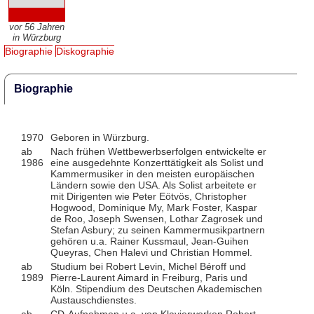
vor 56 Jahren
in Würzburg
Biographie
Diskographie
Biographie
1970
Geboren in Würzburg.
ab
Nach frühen Wettbewerbserfolgen entwickelte er
1986
eine ausgedehnte Konzerttätigkeit als Solist und
Kammermusiker in den meisten europäischen
Ländern sowie den USA. Als Solist arbeitete er
mit Dirigenten wie Peter Eötvös, Christopher
Hogwood, Dominique My, Mark Foster, Kaspar
de Roo, Joseph Swensen, Lothar Zagrosek und
Stefan Asbury; zu seinen Kammermusikpartnern
gehören u.a. Rainer Kussmaul, Jean-Guihen
Queyras, Chen Halevi und Christian Hommel.
ab
Studium bei Robert Levin, Michel Béroff und
1989
Pierre-Laurent Aimard in Freiburg, Paris und
Köln. Stipendium des Deutschen Akademischen
Austauschdienstes.