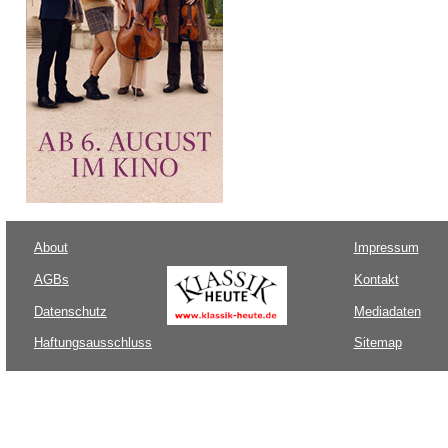
About
Impressum
AGBs
Kontakt
Datenschutz
Mediadaten
Haftungsausschluss
Sitemap