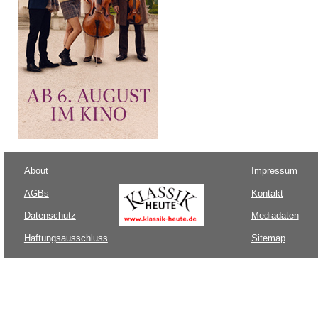
About
Impressum
AGBs
Kontakt
Datenschutz
Mediadaten
Haftungsausschluss
Sitemap