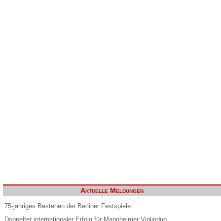
Aktuelle Meldungen
75-jähriges Bestehen der Berliner Festspiele
Doppelter internationaler Erfolg für Mannheimer Violinduo