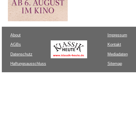
About
Impressum
AGBs
Kontakt
Datenschutz
Mediadaten
Haftungsausschluss
Sitemap