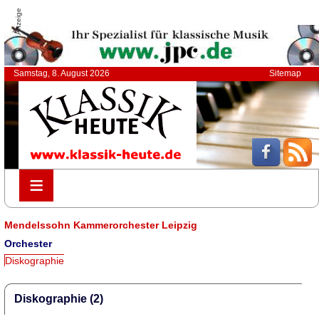
Anzeige
Samstag, 8. August 2026
Sitemap
≡
≡
Mendelssohn Kammerorchester Leipzig
Orchester
Diskographie
Diskographie (2)