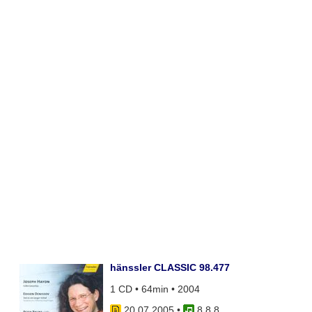
hänssler CLASSIC 98.477
1 CD • 64min • 2004
20.07.2005
•
8 8 8