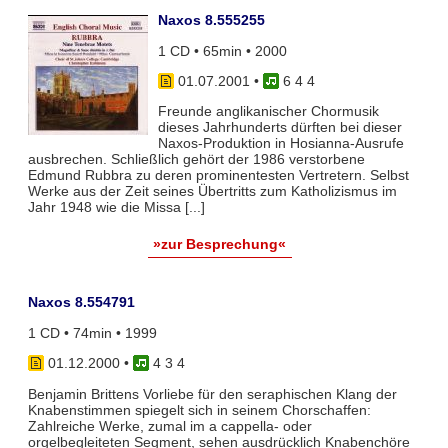
Naxos 8.555255
1 CD • 65min • 2000
01.07.2001
•
6 4 4
Freunde anglikanischer Chormusik
dieses Jahrhunderts dürften bei dieser
Naxos-Produktion in Hosianna-Ausrufe
ausbrechen. Schließlich gehört der 1986 verstorbene
Edmund Rubbra zu deren prominentesten Vertretern. Selbst
Werke aus der Zeit seines Übertritts zum Katholizismus im
Jahr 1948 wie die Missa [...]
»zur Besprechung«
Naxos 8.554791
1 CD • 74min • 1999
01.12.2000
•
4 3 4
Benjamin Brittens Vorliebe für den seraphischen Klang der
Knabenstimmen spiegelt sich in seinem Chorschaffen:
Zahlreiche Werke, zumal im a cappella- oder
orgelbegleiteten Segment, sehen ausdrücklich Knabenchöre