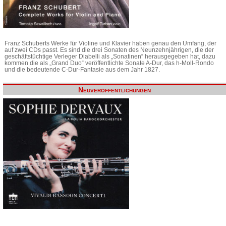
Franz Schuberts Werke für Violine und Klavier haben genau den Umfang, der
auf zwei CDs passt. Es sind die drei Sonaten des Neunzehnjährigen, die der
geschäftstüchtige Verleger Diabelli als „Sonatinen“ herausgegeben hat, dazu
kommen die als „Grand Duo“ veröffentlichte Sonate A-Dur, das h-Moll-Rondo
und die bedeutende C-Dur-Fantasie aus dem Jahr 1827.
Neuveröffentlichungen