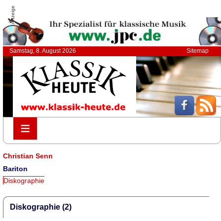
Anzeige
Samstag, 8. August 2026
Sitemap
≡
≡
Christian Senn
Bariton
Diskographie
Diskographie (2)