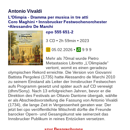
Antonio Vivaldi
L'Olimpia - Dramma per musica in tre atti
Coro Maghini • Innsbrucker Festwochenorchester
•Alessandro De Marchi
cpo 555 651-2
3 CD • 2h 59min • 2023
05.02.2026
•
9 9 9
Mehr als 70mal wurde Pietro
Metastasios Libretto „L’Olimpiade“
vertont, womit es einen geradezu
olympischen Rekord erreichte. Die Version von Giovanni
Battista Pergolesi (1735) hatte Alessandro de Marchi 2010
zu seinem Einstand als Leiter der Innsbrucker Festwochen
aufs Programm gesetzt und später auch auf CD verewigt
(dhm/Sony). Nach 13 erfolgreichen Jahren, bevor er die
Direktion des Festivals an Ottavio Dantone übergab, wählte
er als Abschiedsvorstellung die Fassung von Antonio Vivaldi
(1734), die lange Zeit in Vergessenheit geraten war. Der
jetzt bei cpo veröffentlichte Mitschnitt dürfte die Freunde
barocker Opern- und Gesangskunst wie seinerzeit das
Innsbrucker Publikum in reines Entzücken versetzen.
»zur Besprechung«