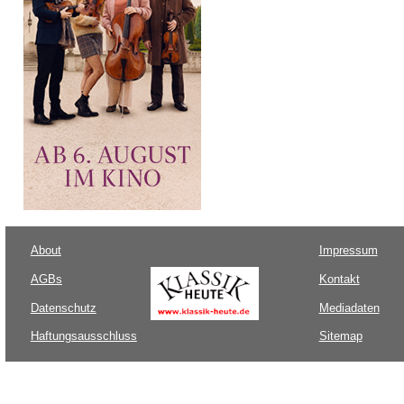
About
Impressum
AGBs
Kontakt
Datenschutz
Mediadaten
Haftungsausschluss
Sitemap