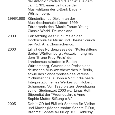
der Antonio Stradivari "Dancla" aus dem
Jahr 1703, einer Leihgabe der
Musikstiftung der L-Bank Baden-
Württemberg.
1998/1999
Künsterlisches Diplom an der
Musikhochschule Lübeck.1999
Förderpreis des "Music Forum Young
Classic World" Deutschland.
2000
Fortsetzung des Studiums an der
Hochschule für Musik und Theater Zürich
bei Prof. Ana Chumachenco.
2003
Erhalt des Förderpreses der "Kulturstiftung
Baden-Württemberg", Auszeichnung mit
dem "Bruno Frey-Preis" der
Landesmusikakademie Baden-
Württemberg, Gewinn des Preises des
deutschen Musikwettbewerbes in Berlin,
sowie des Sonderpreises des Vereins
"Schumannhaus Bonn e.V." für die beste
Interpretation eines Werkes von Robert
Schumann. Von 1998 bis zur Beendigung
seiner Studienzeit 2003 war Linus Roth
Stipendiat der "Freundeskreis Anne-
Sophie Mutter Stiftung e.V.".
2005
Debüt-CD bei EMI mit Sonaten für Violine
und Klavier (Mendelssohn: Sonate F-Dur,
Brahms: Sonate A-Dur op.100, Debussy