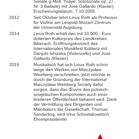
Sonate g-Moll, Ysaye: Solosonate op. 27,
Nr. 3 B
allade
) mit José Gallardo (Klavier).
Erscheinungsdatum: 7.10.2005.
2012
Seit Oktober lehrt Linus Roth als Professor
für Violine am Leopold-Mozart-Zentrum
der Universität Augsburg.
2014
Linus Roth erhält den mit 10.000,- Euro
dotierten Kulturpreis des Landkreises
Biberach. Eröffnungskonzert des
Internationalen Musikfest Koblenz mit
Danjulo Ishizaka (Violoncello) und José
Gallardo (Klavier).
2015
Musikalisch hat sich Linus Roth schon
lange den Werken von Mieczysław
Weinberg verschrieben, jetzt möchte er
durch die Gründung der International
Mieczysław Weinberg Society dafür
sorgen, dass das Œuvre des polnisch-
sowjetischen Komponisten auch einer
breiteren Öffentlichkeit bekannt wird. Dank
der Vermittlung des Dirigenten und
Mitinitiators der Gesellschaft, Thomas
Sanderling, wird Irina Schostakowitsch
Ehrenpräsidentin.
▲