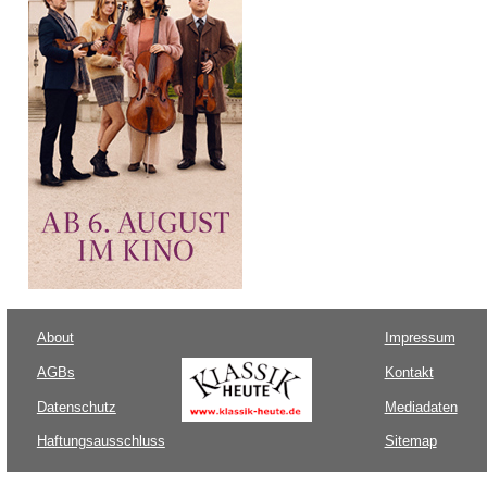
About
Impressum
AGBs
Kontakt
Datenschutz
Mediadaten
Haftungsausschluss
Sitemap