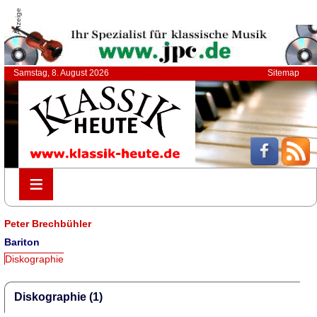
Anzeige
Samstag, 8. August 2026
Sitemap
≡
≡
Peter Brechbühler
Bariton
Diskographie
Diskographie (1)