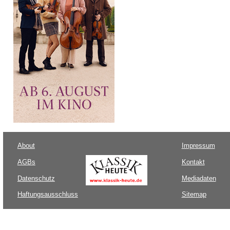
About
Impressum
AGBs
Kontakt
Datenschutz
Mediadaten
Haftungsausschluss
Sitemap