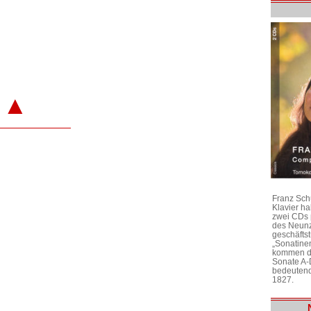
▲
Franz Sch
Klavier h
zwei CDs 
des Neunz
geschäftst
„Sonatine
kommen di
Sonate A-
bedeutend
1827.