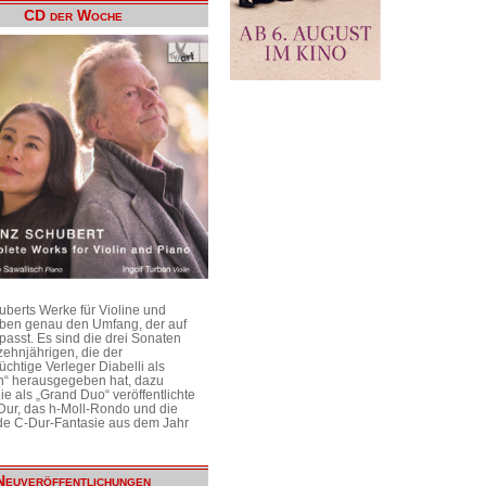
CD der Woche
uberts Werke für Violine und
aben genau den Umfang, der auf
passt. Es sind die drei Sonaten
ehnjährigen, die der
üchtige Verleger Diabelli als
n“ herausgegeben hat, dazu
e als „Grand Duo“ veröffentlichte
Dur, das h-Moll-Rondo und die
e C-Dur-Fantasie aus dem Jahr
Neuveröffentlichungen