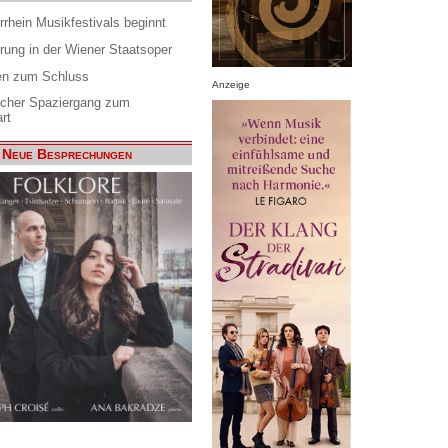
rrhein Musikfestivals beginnt
rung in der Wiener Staatsoper
en zum Schluss
Anzeige
scher Spaziergang zum
rt
Neue Besprechungen