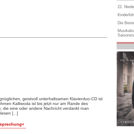
22. Niede
Kinderfüh
Die Best
Musikali
Saisonsta
gnüglichen, geistvoll unterhaltsamen Klavierduo-CD ist
öhmen Kalliwoda ist bis jetzt nur am Rande des
; die eine oder andere Nachricht verdankt man
esen [...]
esprechung«