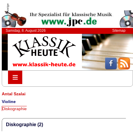
Anzeige
Samstag, 8. August 2026
Sitemap
≡
≡
Antal Szalai
Violine
Diskographie
Diskographie (2)