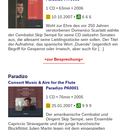
1 CD • 63min • 2006
10.10.2007
•
6 6 6
Wohl zur Ehre des vor 250 Jahren
verstorbenen Domenico Scarlatti wählte
der Cembalist Skip Sempé für seine CD siebzehn Sonaten
aus, die allesamt seine Lieblingsstücke sein sollen. Der Titel
der Aufnahme, das spanische Wort „Duende“ (eigentlich ein
Begriff für Gespenst oder Irrwisch, aber auch für [...]
»zur Besprechung«
Paradizo
Consort Music & Airs for the Flute
Paradizo PA0001
1 CD • 76min • 2005
25.01.2007
•
9 9 9
Der amerikanische Cembalist und
Dirigent Skip Sempé, sein Ensemble
Capriccio Stravagante und der junge französische
Blockflötist Julien Martin legen mit dem eingespielten