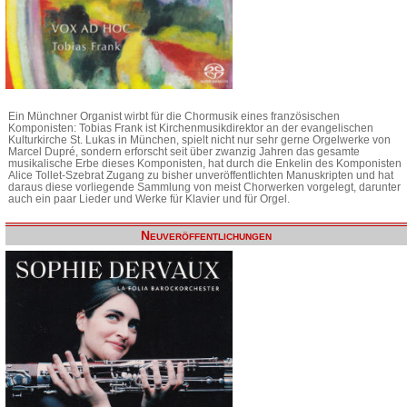
Ein Münchner Organist wirbt für die Chormusik eines französischen
Komponisten: Tobias Frank ist Kirchenmusikdirektor an der evangelischen
Kulturkirche St. Lukas in München, spielt nicht nur sehr gerne Orgelwerke von
Marcel Dupré, sondern erforscht seit über zwanzig Jahren das gesamte
musikalische Erbe dieses Komponisten, hat durch die Enkelin des Komponisten
Alice Tollet-Szebrat Zugang zu bisher unveröffentlichten Manuskripten und hat
daraus diese vorliegende Sammlung von meist Chorwerken vorgelegt, darunter
auch ein paar Lieder und Werke für Klavier und für Orgel.
Neuveröffentlichungen