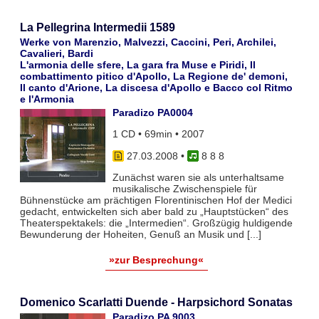
La Pellegrina Intermedii 1589
Werke von Marenzio, Malvezzi, Caccini, Peri, Archilei,
Cavalieri, Bardi
L'armonia delle sfere, La gara fra Muse e Piridi, Il
combattimento pitico d'Apollo, La Regione de' demoni,
Il canto d'Arione, La discesa d'Apollo e Bacco col Ritmo
e l'Armonia
Paradizo PA0004
1 CD • 69min • 2007
27.03.2008
•
8 8 8
Zunächst waren sie als unterhaltsame
musikalische Zwischenspiele für
Bühnenstücke am prächtigen Florentinischen Hof der Medici
gedacht, entwickelten sich aber bald zu „Hauptstücken“ des
Theaterspektakels: die „Intermedien“. Großzügig huldigende
Bewunderung der Hoheiten, Genuß an Musik und [...]
»zur Besprechung«
Domenico Scarlatti Duende - Harpsichord Sonatas
Paradizo PA 9003