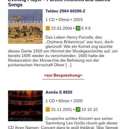
Songs
Teldec 2564 60290-2
1 CD • 59min • 2003
22.01.2004
•
6 9 6
Das Leben Henry Purcells, des
„Orpheus Britannicus“ war kurz, doch
glanzvoll: Wie ein Komet zog tauchte
dieses Genie 1659 am Himmel der Musikgeschichte auf, um
bereits 1695 wieder zu verschwinden. 1660 hatte die
Restauration der Monarchie die Befreiung von der
puritanischen Herrschaft Oliver [...]
»zur Besprechung«
Astrée E 8820
1 CD • 60min • 2000
01.11.2001
•
10 10 10
Couperins achtes Konzert aus seiner
Sammlung Les Goûts réunis gab dieser
CD ihren Namen: Concert dans le goût théâtral. Skip Sempé