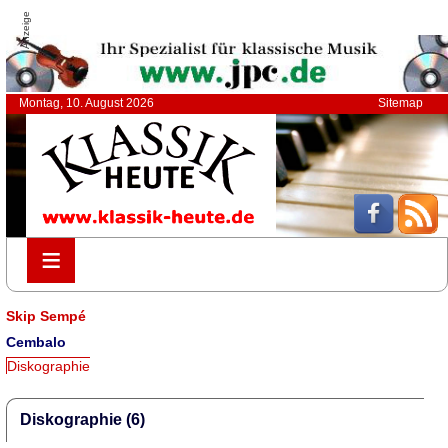
Anzeige
Montag, 10. August 2026
Sitemap
≡
≡
Skip Sempé
Cembalo
Diskographie
Diskographie (6)