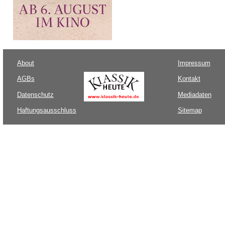
About
Impressum
AGBs
Kontakt
Datenschutz
Mediadaten
Haftungsausschluss
Sitemap