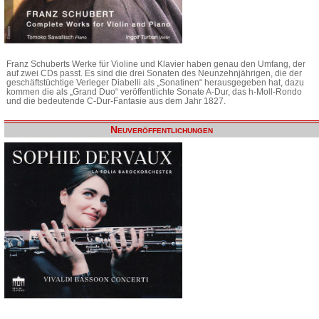
Franz Schuberts Werke für Violine und Klavier haben genau den Umfang, der
auf zwei CDs passt. Es sind die drei Sonaten des Neunzehnjährigen, die der
geschäftstüchtige Verleger Diabelli als „Sonatinen“ herausgegeben hat, dazu
kommen die als „Grand Duo“ veröffentlichte Sonate A-Dur, das h-Moll-Rondo
und die bedeutende C-Dur-Fantasie aus dem Jahr 1827.
Neuveröffentlichungen