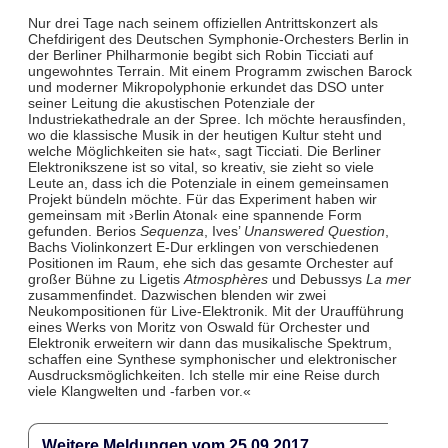
Nur drei Tage nach seinem offiziellen Antrittskonzert als
Chefdirigent des Deutschen Symphonie-Orchesters Berlin in
der Berliner Philharmonie begibt sich Robin Ticciati auf
ungewohntes Terrain. Mit einem Programm zwischen Barock
und moderner Mikropolyphonie erkundet das DSO unter
seiner Leitung die akustischen Potenziale der
Industriekathedrale an der Spree. Ich möchte herausfinden,
wo die klassische Musik in der heutigen Kultur steht und
welche Möglichkeiten sie hat«, sagt Ticciati. Die Berliner
Elektronikszene ist so vital, so kreativ, sie zieht so viele
Leute an, dass ich die Potenziale in einem gemeinsamen
Projekt bündeln möchte. Für das Experiment haben wir
gemeinsam mit ›Berlin Atonal‹ eine spannende Form
gefunden. Berios
Sequenza
, Ives’
Unanswered Question
,
Bachs Violinkonzert E-Dur erklingen von verschiedenen
Positionen im Raum, ehe sich das gesamte Orchester auf
großer Bühne zu Ligetis
Atmosphères
und Debussys
La mer
zusammenfindet. Dazwischen blenden wir zwei
Neukompositionen für Live-Elektronik. Mit der Uraufführung
eines Werks von Moritz von Oswald für Orchester und
Elektronik erweitern wir dann das musikalische Spektrum,
schaffen eine Synthese symphonischer und elektronischer
Ausdrucksmöglichkeiten. Ich stelle mir eine Reise durch
viele Klangwelten und -farben vor.«
Weitere Meldungen vom 25.09.2017