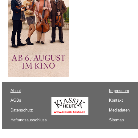
About
Impressum
AGBs
Kontakt
Datenschutz
Mediadaten
Haftungsausschluss
Sitemap