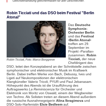
Gleichbehandlung gleichermaßen für alle Geschlechter.
Robin Ticciati und das DSO beim Festival "Berlin
Atonal"
Das
Deutsche
Symphonie-
Orchester Berlin
und das
Festival
›Berlin Atonal‹
treffen am 29.
September im
Projekt ›Parallax‹
zusammen.
Robin
Ticciati,
der neue
Robin Ticciati, Foto: Marco Borggreve
Chefdirigent des
DSO, leitet den Konzeptabend an der Schnittstelle zwischen
symphonischer und elektronischer Musik im Kraftwerk
Berlin. Dabei treffen Werke von Bach, Debussy, Ives und
Ligeti auf Neukompositionen der elektronischen
Klangkünstler Valerio Tricoli, PYUR und Paul Jebanasam.
Höhepunkt des Abends ist die Uraufführung des
Auftragswerks
La Reminiscenza
für Orchester und
Elektronik von Moritz von Oswald, einem der Wegbereiter
von Techno. Als Solisten treten an diesem Abend außerdem
die russische Ausnahmegeigerin
Alina Ibragimova
und
DSO-Solo-Harfenistin
Elsie Bedleem
auf.