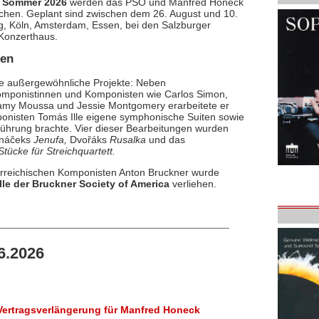
m
Sommer 2026
werden das PSO und Manfred Honeck
chen. Geplant sind zwischen dem 26. August und 10.
 Köln, Amsterdam, Essen, bei den Salzburger
 Konzerthaus.
gen
ene außergewöhnliche Projekte: Neben
omponistinnen und Komponisten wie Carlos Simon,
amy Moussa und Jessie Montgomery erarbeitete er
isten Tomás Ille eigene symphonische Suiten sowie
führung brachte. Vier dieser Bearbeitungen wurden
náčeks
Jenufa,
Dvořáks
Rusalka
und das
Stücke für Streichquartett.
rreichischen Komponisten Anton Bruckner wurde
le der Bruckner Society of America
verliehen.
6.2026
Vertragsverlängerung für Manfred Honeck