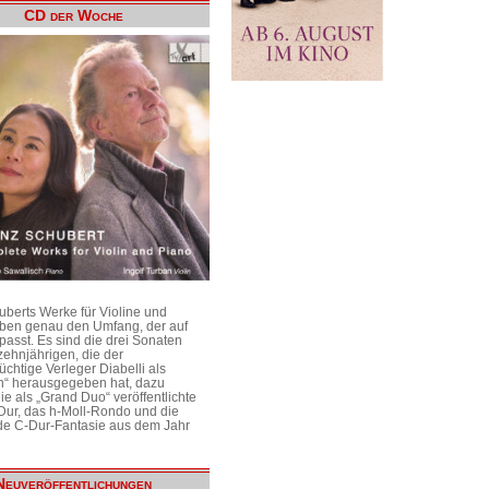
CD der Woche
uberts Werke für Violine und
aben genau den Umfang, der auf
passt. Es sind die drei Sonaten
ehnjährigen, die der
üchtige Verleger Diabelli als
n“ herausgegeben hat, dazu
e als „Grand Duo“ veröffentlichte
Dur, das h-Moll-Rondo und die
e C-Dur-Fantasie aus dem Jahr
Neuveröffentlichungen