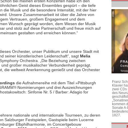
Schon bei meinen ersten Konzerten habe ich den
hnlichen Geist dieses Ensembles gespürt – die tiefe
 die Musik und die besondere Intensität, mit der hier
 wird. Unsere Zusammenarbeit ist über die Jahre von
tigem Vertrauen, großem Engagement und dem
men Wunsch geprägt worden, dem Wesen der Musik
ar und stolz auf diese Partnerschaft und freue mich auf
emeinsam gestalten und erreichen können.“
 dieses Orchester, unser Publikum und unsere Stadt mit
d seiner künstlerischen Leidenschaft“, sagt
Melia
 Symphony Orchestra. „Die Beziehung zwischen
n und großer musikalischer Verbundenheit geprägt.
, die weltweit Anerkennung genießt und das Orchester
Franz Sch
ordings
die Aufnahmereihe mit dem Titel »Pittsburgh
Klavier h
lf GRAMMY-Nominierungen und drei Auszeichnungen
zwei CDs 
takowitsch: Sinfonie Nr. 5 / Barber: Adagio for
des Neunz
geschäftst
„Sonatine
kommen di
Sonate A-
bedeutend
rere nationale und internationale Tourneen, zu deren
1827.
en Salzburger Festspielen, Gastspiele beim Lucerne
Hamburger Elbphilharmonie, im Concertgebouw