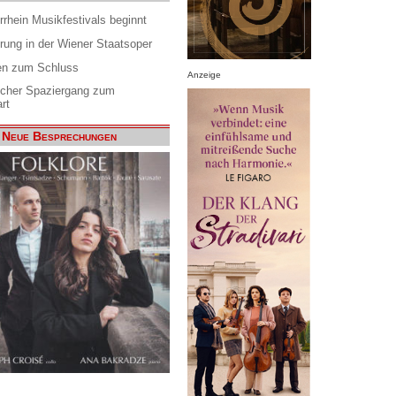
rrhein Musikfestivals beginnt
rung in der Wiener Staatsoper
en zum Schluss
Anzeige
scher Spaziergang zum
rt
Neue Besprechungen