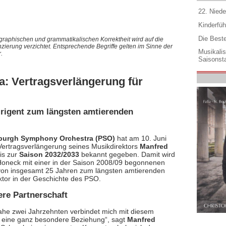
22. Niede
Kinderfüh
Die Best
graphischen und grammatikalischen Korrektheit wird auf die
nzierung verzichtet. Entsprechende Begriffe gelten im Sinne der
Musikali
.
Saisonsta
: Vertragsverlängerung für
Dirigent zum längsten amtierenden
sburgh Symphony Orchestra (PSO)
hat am 10. Juni
Vertragsverlängerung seines Musikdirektors
Manfred
is zur
Saison 2032/2033
bekannt gegeben. Damit wird
oneck mit einer in der Saison 2008/09 begonnenen
von insgesamt 25 Jahren zum längsten amtierenden
ktor in der Geschichte des PSO.
re Partnerschaft
nahe zwei Jahrzehnten verbindet mich mit diesem
 eine ganz besondere Beziehung“, sagt
Manfred