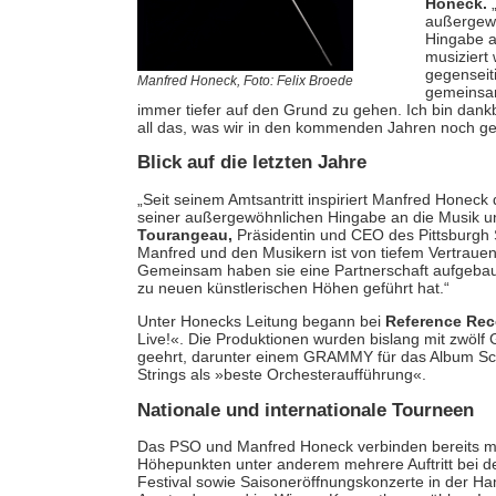
Honeck.
„
außergewö
Hingabe an
musiziert
gegensei
Manfred Honeck, Foto: Felix Broede
gemeinsa
immer tiefer auf den Grund zu gehen. Ich bin dankb
all das, was wir in den kommenden Jahren noch g
Blick auf die letzten Jahre
„Seit seinem Amtsantritt inspiriert Manfred Honeck
seiner außergewöhnlichen Hingabe an die Musik un
Tourangeau,
Präsidentin und CEO des Pittsburgh
Manfred und den Musikern ist von tiefem Vertraue
Gemeinsam haben sie eine Partnerschaft aufgebaut
zu neuen künstlerischen Höhen geführt hat.“
Unter Honecks Leitung begann bei
Reference Rec
Live!«. Die Produktionen wurden bislang mit zwö
geehrt, darunter einem GRAMMY für das Album Schos
Strings als »beste Orchesteraufführung«.
Nationale und internationale Tourneen
Das PSO und Manfred Honeck verbinden bereits meh
Höhepunkten unter anderem mehrere Auftritt bei d
Festival sowie Saisoneröffnungskonzerte in der 