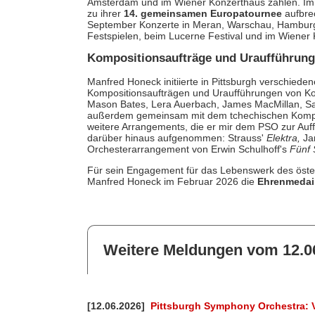
Amsterdam und im Wiener Konzerthaus zählen. I
zu ihrer
14. gemeinsamen Europatournee
aufbre
September Konzerte in Meran, Warschau, Hamburg,
Festspielen, beim Lucerne Festival und im Wiener
Kompositionsaufträge und Uraufführun
Manfred Honeck initiierte in Pittsburgh verschied
Kompositionsaufträgen und Uraufführungen von K
Mason Bates, Lera Auerbach, James MacMillan, S
außerdem gemeinsam mit dem tchechischen Kompon
weitere Arrangements, die er mir dem PSO zur Auf
darüber hinaus aufgenommen: Strauss'
Elektra,
Ja
Orchesterarrangement von Erwin Schulhoff's
Fünf 
Für sein Engagement für das Lebenswerk des öste
Manfred Honeck im Februar 2026 die
Ehrenmedail
Weitere Meldungen vom 12.0
[12.06.2026]
Pittsburgh Symphony Orchestra: 