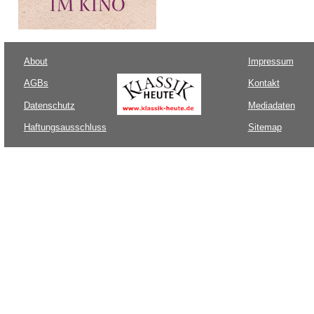
About
Impressum
AGBs
Kontakt
Datenschutz
Mediadaten
Haftungsausschluss
Sitemap