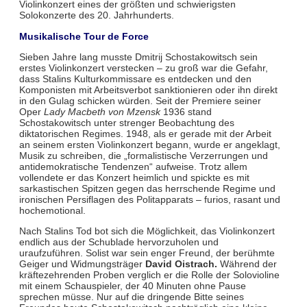
Violinkonzert eines der größten und schwierigsten
Solokonzerte des 20. Jahrhunderts.
Musikalische Tour de Force
Sieben Jahre lang musste Dmitrij Schostakowitsch sein
erstes Violinkonzert verstecken – zu groß war die Gefahr,
dass Stalins Kulturkommissare es entdecken und den
Komponisten mit Arbeitsverbot sanktionieren oder ihn direkt
in den Gulag schicken würden. Seit der Premiere seiner
Oper
Lady Macbeth von Mzensk
1936 stand
Schostakowitsch unter strenger Beobachtung des
diktatorischen Regimes. 1948, als er gerade mit der Arbeit
an seinem ersten Violinkonzert begann, wurde er angeklagt,
Musik zu schreiben, die „formalistische Verzerrungen und
antidemokratische Tendenzen“ aufweise. Trotz allem
vollendete er das Konzert heimlich und spickte es mit
sarkastischen Spitzen gegen das herrschende Regime und
ironischen Persiflagen des Politapparats – furios, rasant und
hochemotional.
Nach Stalins Tod bot sich die Möglichkeit, das Violinkonzert
endlich aus der Schublade hervorzuholen und
uraufzuführen. Solist war sein enger Freund, der berühmte
Geiger und Widmungsträger
David Oistrach.
Während der
kräftezehrenden Proben verglich er die Rolle der Solovioline
mit einem Schauspieler, der 40 Minuten ohne Pause
sprechen müsse. Nur auf die dringende Bitte seines