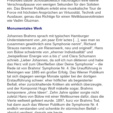
Freundes baute Schostakowitsch nachträglich eine kleine
Verschnaufpause von wenigen Sekunden für den Solisten
ein. Das Bremer Publikum erlebt eine musikalische Tour de
Force mit höchsten Ansprüchen an Virtuosität, Technik und
Ausdauer, genau das Richtige für einen Weltklasseviolinisten
wie Vadim Gluzman.
Monumentales Werk
Johannes Brahms sprach mit typischen Hamburger
Understatement von „ein paar Entr’actes […], was man so
zusammen gewöhnlich eine Symphonie nennt“, Richard
Strauss nannte es „ein Riesenwerk, neu und originell“, Hans
von Bülow schwärmte von „eherner Individualität“ und
„beispielloser Energie von a bis z“ und Clara Schumann
schrieb „Lieber Johannes, da soll ich nun diktieren und habe
das Herz voll zum Überfließen über Deine Symphonie“ – die
Rede ist von Brahms‘ Symphonie Nr. 4. Die Uraufführung in
Meiningen war 1885 ein großer Erfolg. Das Wiener Publikum
tat sich dagegen wenige Monate später bei der dortigen
Erstaufführung schwer: eher höflicher als begeisterter
Beifall, eher zurückhaltende Kritiken als wirklich überzeugte,
und der Komponist Hugo Wolf mäkelte sogar, Brahms
komponiere „ohne Ideen“. Zehn Jahre später sorgte nicht
zuletzt Hans von Bülow mit einer Welttournee dafür, dass die
Vierte weltweit gefeiert wurde. 1897, kurz vor Brahms Tod,
hat dann auch das Wiener Publikum die Symphonie Nr. 4
endlich verstanden und schenkte ihr stürmischen Beifall –
absolut verdient, damals wie heute.