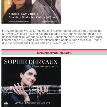
Franz Schuberts Werke für Violine und Klavier haben genau den Umfang, der
auf zwei CDs passt. Es sind die drei Sonaten des Neunzehnjährigen, die der
geschäftstüchtige Verleger Diabelli als „Sonatinen“ herausgegeben hat, dazu
kommen die als „Grand Duo“ veröffentlichte Sonate A-Dur, das h-Moll-Rondo
und die bedeutende C-Dur-Fantasie aus dem Jahr 1827.
Neuveröffentlichungen