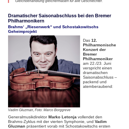
Gleichbehandlung gleichermaßen für alle Geschlechter.
Dramatischer Saisonabschluss bei den Bremer
Philharmonikern
Brahms‘ „Riesenwerk“ und Schostakowitschs
Geheimprojekt
Das
12.
Philharmonische
Konzert der
Bremer
Philharmoniker
am 22./23. Juni
verspricht einen
dramatischen
Saisonabschluss –
packend und
atemberaubend:
Vadim Gluzman, Foto: Marco Borggreve
Generalmusikdirektor
Marko Letonja
vollendet den
Brahms-Zyklus mit der vierten Symphonie, und
Vadim
Gluzman
präsentiert vorab mit Schostakowitschs ersten