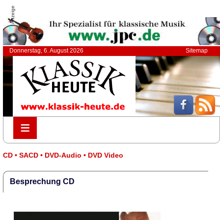
Anzeige
Donnerstag, 6. August 2026
Sitemap
≡
≡
CD • SACD • DVD-Audio • DVD Video
Besprechung CD