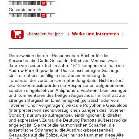
Gesamteindruck:
»bestellen bei jpc«
↓ Werke und Interpreten ↓
Dem zweiten der drei Responsorien-Bücher für die
Karwoche, die Carlo Gesualdo, Fürst von Venosa, zwei
Jahre vor seinem Tod im Jahre 1611 komponierte, hat sich
Andrew Parrott gewidmet. Die sechsstimmigen Gesänge
stellt er dabei sinnfällig in den Zusammenhang der
Tenebrae, der vorösterlichen Stundengebete: Nicht isoliert
wie Konzertmusik werden die Responsorien aufgenommen,
sondern eingeleitet von Antiphonen, Psalmen, Bibellesungen
und Kommentaren des heiligen Augustinus. Im Kontrast zur
strengen liturgischen Einstimmigkeit (solistisch oder vom
Taverner Choir vorgetragen) wirkt die Polyphonie Gesualdos
(interpretiert von sechs vorzüglichen Sängern des Taverner
Consort) nur um so aufregender, eindringlicher, bildhafter
und expressiver. Zumal die Deutung Parrotts äußerst radikal
angelegt ist: Sie treibt die harmonischen Schärfen, die
exzentrische Stimmregie, die Ausdrucksbesessenheit
Gesualdos auf die Spitze. Aber nur so kann man diese Alte