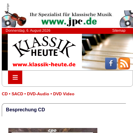
Anzeige
Donnerstag, 6. August 2026
Sitemap
≡
≡
CD • SACD • DVD-Audio • DVD Video
Besprechung CD