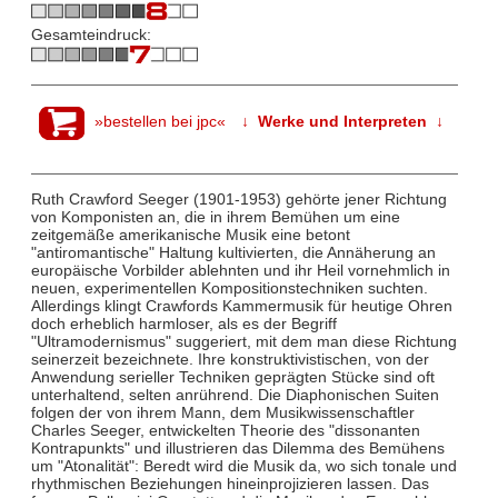
Gesamteindruck:
»bestellen bei jpc«
↓ Werke und Interpreten ↓
Ruth Crawford Seeger (1901-1953) gehörte jener Richtung
von Komponisten an, die in ihrem Bemühen um eine
zeitgemäße amerikanische Musik eine betont
"antiromantische" Haltung kultivierten, die Annäherung an
europäische Vorbilder ablehnten und ihr Heil vornehmlich in
neuen, experimentellen Kompositionstechniken suchten.
Allerdings klingt Crawfords Kammermusik für heutige Ohren
doch erheblich harmloser, als es der Begriff
"Ultramodernismus" suggeriert, mit dem man diese Richtung
seinerzeit bezeichnete. Ihre konstruktivistischen, von der
Anwendung serieller Techniken geprägten Stücke sind oft
unterhaltend, selten anrührend. Die Diaphonischen Suiten
folgen der von ihrem Mann, dem Musikwissenschaftler
Charles Seeger, entwickelten Theorie des "dissonanten
Kontrapunkts" und illustrieren das Dilemma des Bemühens
um "Atonalität": Beredt wird die Musik da, wo sich tonale und
rhythmischen Beziehungen hineinprojizieren lassen. Das