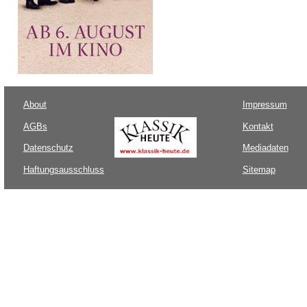
About
Impressum
AGBs
Kontakt
Datenschutz
Mediadaten
Haftungsausschluss
Sitemap