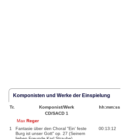
Komponisten und Werke der Einspielung
Tr.
Komponist/Werk
hh:mm:ss
CD/SACD 1
Max
Reger
1
Fantasie über den Choral "Ein' feste
00:13:12
Burg ist unser Gott" op. 27 (Seinem
lieben Freunde Karl Straube)