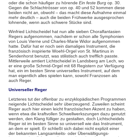
oder die schon häufiger zu hörende
Ein feste Burg
op. 30.
Gegen die Schlachtrösser von op. 40 und 52 kommen diese
beiden nicht an, obwohl – das macht diese Aufnahme einmal
mehr deutlich – auch die beiden Frühwerke ausgesprochen
lohnende, wenn auch schwere Stücke sind.
Winfried Lichtscheidel hat nun alle sieben Choralfantasien
Regers aufgenommen, nachdem er schon alle Symphonien
von Louis Vierne und Charles-Marie Widor aufgenommen
hatte. Dafür hat er noch sein damaliges Instrument, die
französisch inspirierte Woehl-Orgel von St. Martinus in
Sendenhorst benutzt, was stilistisch auch trefflich passte.
Mittlerweile amtiert Lichtscheidel in Landsberg am Lech, wo
er eine große Schmid-Orgel mit 68 Registern zur Verfügung
hat, ein im besten Sinne universelles Instrument, auf dem
man eigentlich alles spielen kann, sowohl Franzosen als
auch Reger.
Universeller Reger
Letzteres tut der offenbar zu enzyklopädischen Programmen
neigende Lichtscheidel sehr überzeugend. Zuweilen scheint
Reger auch hier einen leicht französischen Akzent zu haben,
wenn etwa die kraftvollen Schwellwerkszungen dazu genutzt
werden, den Klang fülliger zu gestalten, doch Lichtscheidels
Reger ist im besten Sinne so universell wie das Instrument,
an dem er spielt. Er schließt sich dabei nicht explizit einer
der bekannten Langsamkeits- oder Überwältigungs-