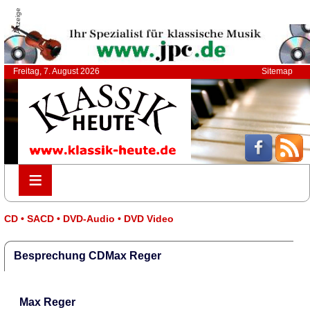
Anzeige
Freitag, 7. August 2026
Sitemap
≡
≡
CD • SACD • DVD-Audio • DVD Video
Besprechung CDMax Reger
Max Reger