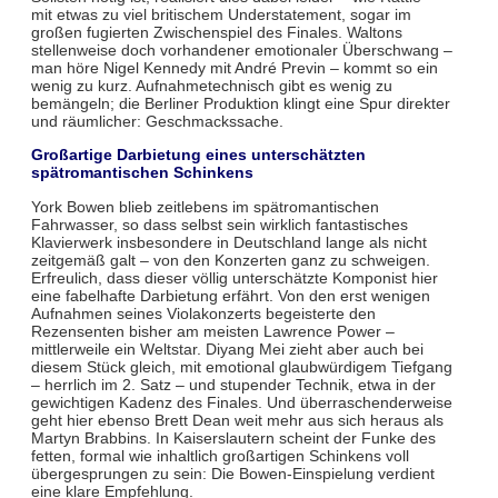
mit etwas zu viel britischem Understatement, sogar im
großen fugierten Zwischenspiel des Finales. Waltons
stellenweise doch vorhandener emotionaler Überschwang –
man höre Nigel Kennedy mit André Previn – kommt so ein
wenig zu kurz. Aufnahmetechnisch gibt es wenig zu
bemängeln; die Berliner Produktion klingt eine Spur direkter
und räumlicher: Geschmackssache.
Großartige Darbietung eines unterschätzten
spätromantischen Schinkens
York Bowen blieb zeitlebens im spätromantischen
Fahrwasser, so dass selbst sein wirklich fantastisches
Klavierwerk insbesondere in Deutschland lange als nicht
zeitgemäß galt – von den Konzerten ganz zu schweigen.
Erfreulich, dass dieser völlig unterschätzte Komponist hier
eine fabelhafte Darbietung erfährt. Von den erst wenigen
Aufnahmen seines Violakonzerts begeisterte den
Rezensenten bisher am meisten Lawrence Power –
mittlerweile ein Weltstar. Diyang Mei zieht aber auch bei
diesem Stück gleich, mit emotional glaubwürdigem Tiefgang
– herrlich im 2. Satz – und stupender Technik, etwa in der
gewichtigen Kadenz des Finales. Und überraschenderweise
geht hier ebenso Brett Dean weit mehr aus sich heraus als
Martyn Brabbins. In Kaiserslautern scheint der Funke des
fetten, formal wie inhaltlich großartigen Schinkens voll
übergesprungen zu sein: Die Bowen-Einspielung verdient
eine klare Empfehlung.