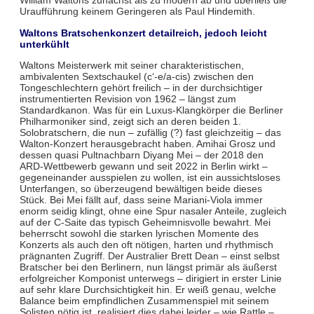
William Waltons zunächst als zu modern ab und überließ die
Uraufführung keinem Geringeren als Paul Hindemith.
Waltons Bratschenkonzert detailreich, jedoch leicht
unterkühlt
Waltons Meisterwerk mit seiner charakteristischen,
ambivalenten Sextschaukel (c‘-e/a-cis) zwischen den
Tongeschlechtern gehört freilich – in der durchsichtiger
instrumentierten Revision von 1962 – längst zum
Standardkanon. Was für ein Luxus-Klangkörper die Berliner
Philharmoniker sind, zeigt sich an deren beiden 1.
Solobratschern, die nun – zufällig (?) fast gleichzeitig – das
Walton-Konzert herausgebracht haben. Amihai Grosz und
dessen quasi Pultnachbarn Diyang Mei – der 2018 den
ARD-Wettbewerb gewann und seit 2022 in Berlin wirkt –
gegeneinander ausspielen zu wollen, ist ein aussichtsloses
Unterfangen, so überzeugend bewältigen beide dieses
Stück. Bei Mei fällt auf, dass seine Mariani-Viola immer
enorm seidig klingt, ohne eine Spur nasaler Anteile, zugleich
auf der C-Saite das typisch Geheimnisvolle bewahrt. Mei
beherrscht sowohl die starken lyrischen Momente des
Konzerts als auch den oft nötigen, harten und rhythmisch
prägnanten Zugriff. Der Australier Brett Dean – einst selbst
Bratscher bei den Berlinern, nun längst primär als äußerst
erfolgreicher Komponist unterwegs – dirigiert in erster Linie
auf sehr klare Durchsichtigkeit hin. Er weiß genau, welche
Balance beim empfindlichen Zusammenspiel mit seinem
Solisten nötig ist, realisiert dies dabei leider – wie Rattle –