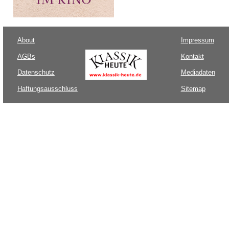
About
Impressum
AGBs
Kontakt
Datenschutz
Mediadaten
Haftungsausschluss
Sitemap