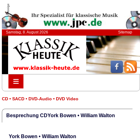
Anzeige
Samstag, 8. August 2026
Sitemap
≡
≡
CD • SACD • DVD-Audio • DVD Video
Besprechung CDYork Bowen • William Walton
York Bowen • William Walton