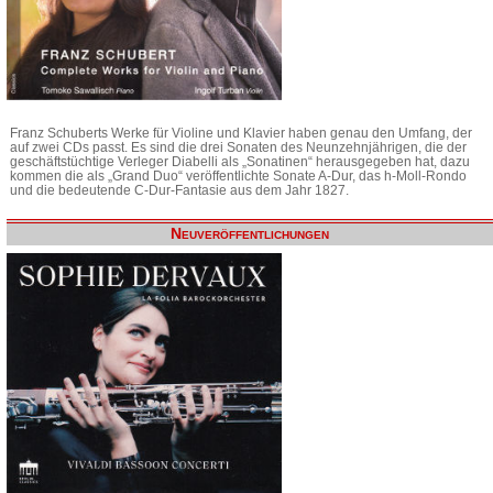
Franz Schuberts Werke für Violine und Klavier haben genau den Umfang, der
auf zwei CDs passt. Es sind die drei Sonaten des Neunzehnjährigen, die der
geschäftstüchtige Verleger Diabelli als „Sonatinen“ herausgegeben hat, dazu
kommen die als „Grand Duo“ veröffentlichte Sonate A-Dur, das h-Moll-Rondo
und die bedeutende C-Dur-Fantasie aus dem Jahr 1827.
Neuveröffentlichungen