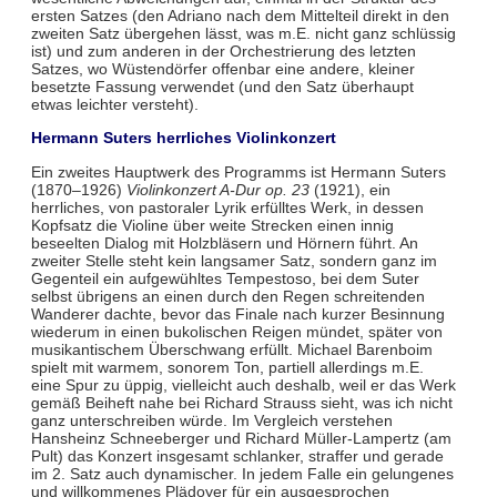
ersten Satzes (den Adriano nach dem Mittelteil direkt in den
zweiten Satz übergehen lässt, was m.E. nicht ganz schlüssig
ist) und zum anderen in der Orchestrierung des letzten
Satzes, wo Wüstendörfer offenbar eine andere, kleiner
besetzte Fassung verwendet (und den Satz überhaupt
etwas leichter versteht).
Hermann Suters herrliches Violinkonzert
Ein zweites Hauptwerk des Programms ist Hermann Suters
(1870–1926)
Violinkonzert A-Dur op. 23
(1921), ein
herrliches, von pastoraler Lyrik erfülltes Werk, in dessen
Kopfsatz die Violine über weite Strecken einen innig
beseelten Dialog mit Holzbläsern und Hörnern führt. An
zweiter Stelle steht kein langsamer Satz, sondern ganz im
Gegenteil ein aufgewühltes Tempestoso, bei dem Suter
selbst übrigens an einen durch den Regen schreitenden
Wanderer dachte, bevor das Finale nach kurzer Besinnung
wiederum in einen bukolischen Reigen mündet, später von
musikantischem Überschwang erfüllt. Michael Barenboim
spielt mit warmem, sonorem Ton, partiell allerdings m.E.
eine Spur zu üppig, vielleicht auch deshalb, weil er das Werk
gemäß Beiheft nahe bei Richard Strauss sieht, was ich nicht
ganz unterschreiben würde. Im Vergleich verstehen
Hansheinz Schneeberger und Richard Müller-Lampertz (am
Pult) das Konzert insgesamt schlanker, straffer und gerade
im 2. Satz auch dynamischer. In jedem Falle ein gelungenes
und willkommenes Plädoyer für ein ausgesprochen