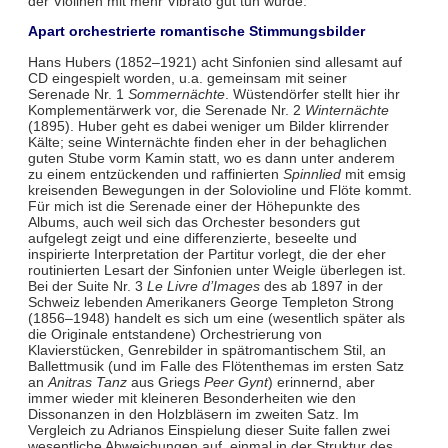
der Violinen mit mehr Vibrato gut tun würde.
Apart orchestrierte romantische Stimmungsbilder
Hans Hubers (1852–1921) acht Sinfonien sind allesamt auf
CD eingespielt worden, u.a. gemeinsam mit seiner
Serenade Nr. 1
Sommernächte
. Wüstendörfer stellt hier ihr
Komplementärwerk vor, die Serenade Nr. 2
Winternächte
(1895). Huber geht es dabei weniger um Bilder klirrender
Kälte; seine Winternächte finden eher in der behaglichen
guten Stube vorm Kamin statt, wo es dann unter anderem
zu einem entzückenden und raffinierten
Spinnlied
mit emsig
kreisenden Bewegungen in der Solovioline und Flöte kommt.
Für mich ist die Serenade einer der Höhepunkte des
Albums, auch weil sich das Orchester besonders gut
aufgelegt zeigt und eine differenzierte, beseelte und
inspirierte Interpretation der Partitur vorlegt, die der eher
routinierten Lesart der Sinfonien unter Weigle überlegen ist.
Bei der Suite Nr. 3
Le Livre d’Images
des ab 1897 in der
Schweiz lebenden Amerikaners George Templeton Strong
(1856–1948) handelt es sich um eine (wesentlich später als
die Originale entstandene) Orchestrierung von
Klavierstücken, Genrebilder in spätromantischem Stil, an
Ballettmusik (und im Falle des Flötenthemas im ersten Satz
an
Anitras Tanz
aus Griegs
Peer Gynt
) erinnernd, aber
immer wieder mit kleineren Besonderheiten wie den
Dissonanzen in den Holzbläsern im zweiten Satz. Im
Vergleich zu Adrianos Einspielung dieser Suite fallen zwei
wesentliche Abweichungen auf, einmal in der Struktur des