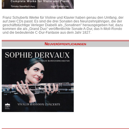
Franz Schuberts Werke für Violine und Klavier haben genau den Umfang, der
auf zwei CDs passt. Es sind die drei Sonaten des Neunzehnjährigen, die der
geschäftstüchtige Verleger Diabelli als „Sonatinen“ herausgegeben hat, dazu
kommen die als „Grand Duo“ veröffentlichte Sonate A-Dur, das h-Moll-Rondo
und die bedeutende C-Dur-Fantasie aus dem Jahr 1827.
Neuveröffentlichungen