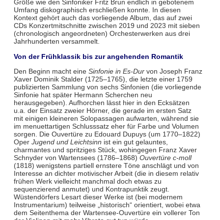
Größe wie den Sinfoniker Fritz Brun endlich in gebotenem
Umfang diskographisch erschließen konnte. In diesen
Kontext gehört auch das vorliegende Album, das auf zwei
CDs Konzertmitschnitte zwischen 2019 und 2023 mit sieben
(chronologisch angeordneten) Orchesterwerken aus drei
Jahrhunderten versammelt.
Von der Frühklassik bis zur angehenden Romantik
Den Beginn macht eine
Sinfonie in Es-Dur
von Joseph Franz
Xaver Dominik Stalder (1725–1765), die letzte einer 1759
publizierten Sammlung von sechs Sinfonien (die vorliegende
Sinfonie hat später Hermann Scherchen neu
herausgegeben). Aufhorchen lässt hier in den Ecksätzen
u.a. der Einsatz zweier Hörner, die gerade im ersten Satz
mit einigen kleineren Solopassagen aufwarten, während sie
im menuettartigen Schlusssatz eher für Farbe und Volumen
sorgen. Die Ouvertüre zu Edouard Dupuys (um 1770–1822)
Oper
Jugend und Leichtsinn
ist ein gut gelauntes,
charmantes und spritziges Stück, wohingegen Franz Xaver
Schnyder von Wartensees (1786–1868)
Ouvertüre c-moll
(1818) wenigstens partiell ernstere Töne anschlägt und von
Interesse an dichter motivischer Arbeit (die in diesem relativ
frühen Werk vielleicht manchmal doch etwas zu
sequenzierend anmutet) und Kontrapunktik zeugt.
Wüstendörfers Lesart dieser Werke ist (bei modernem
Instrumentarium) teilweise „historisch“ orientiert, wobei etwa
dem Seitenthema der Wartensee-Ouvertüre ein vollerer Ton