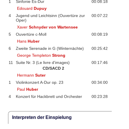
1
Sinfonie Es-Dur
00:08:18
Edouard
Dupuy
4
Jugend und Leichtsinn (Ouvertüre zur
00:07:22
Oper)
Xaver
Schnyder von Wartensee
5
Ouvertüre c-Moll
00:08:19
Hans
Huber
6
Zweite Serenade in G (Winternächte)
00:25:42
George Templeton
Strong
11
Suite Nr. 3 (Le livre d'images)
00:17:46
CD/SACD 2
Hermann
Suter
1
Violinkonzert A-Dur op. 23
00:34:00
Paul
Huber
4
Konzert für Hackbrett und Orchester
00:23:28
Interpreten der Einspielung