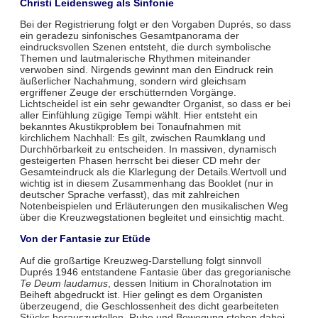
Christi Leidensweg als Sinfonie
Bei der Registrierung folgt er den Vorgaben Duprés, so dass
ein geradezu sinfonisches Gesamtpanorama der
eindrucksvollen Szenen entsteht, die durch symbolische
Themen und lautmalerische Rhythmen miteinander
verwoben sind. Nirgends gewinnt man den Eindruck rein
äußerlicher Nachahmung, sondern wird gleichsam
ergriffener Zeuge der erschütternden Vorgänge.
Lichtscheidel ist ein sehr gewandter Organist, so dass er bei
aller Einfühlung zügige Tempi wählt. Hier entsteht ein
bekanntes Akustikproblem bei Tonaufnahmen mit
kirchlichem Nachhall: Es gilt, zwischen Raumklang und
Durchhörbarkeit zu entscheiden. In massiven, dynamisch
gesteigerten Phasen herrscht bei dieser CD mehr der
Gesamteindruck als die Klarlegung der Details.Wertvoll und
wichtig ist in diesem Zusammenhang das Booklet (nur in
deutscher Sprache verfasst), das mit zahlreichen
Notenbeispielen und Erläuterungen den musikalischen Weg
über die Kreuzwegstationen begleitet und einsichtig macht.
Von der Fantasie zur Etüde
Auf die großartige Kreuzweg-Darstellung folgt sinnvoll
Duprés 1946 entstandene Fantasie über das gregorianische
Te Deum laudamus
, dessen Initium in Choralnotation im
Beiheft abgedruckt ist. Hier gelingt es dem Organisten
überzeugend, die Geschlossenheit des dicht gearbeiteten
Stücks herauszustellen. Ruhe und Bewegung stehen dabei