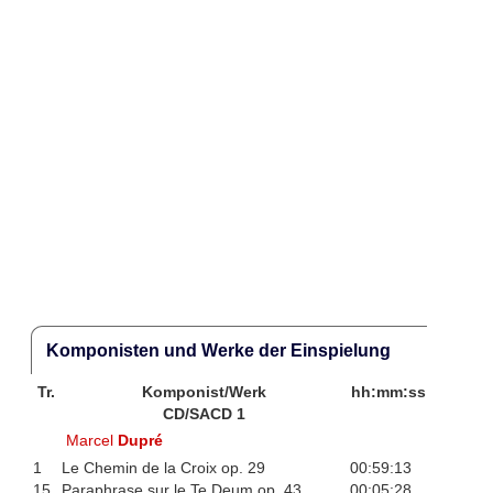
Komponisten und Werke der Einspielung
Tr.
Komponist/Werk
hh:mm:ss
CD/SACD 1
Marcel
Dupré
1
Le Chemin de la Croix op. 29
00:59:13
15
Paraphrase sur le Te Deum op. 43
00:05:28