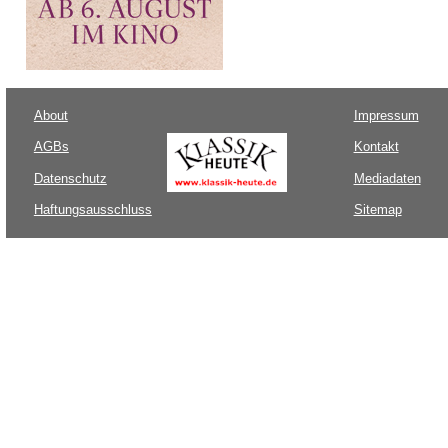
About
Impressum
AGBs
Kontakt
Datenschutz
Mediadaten
Haftungsausschluss
Sitemap