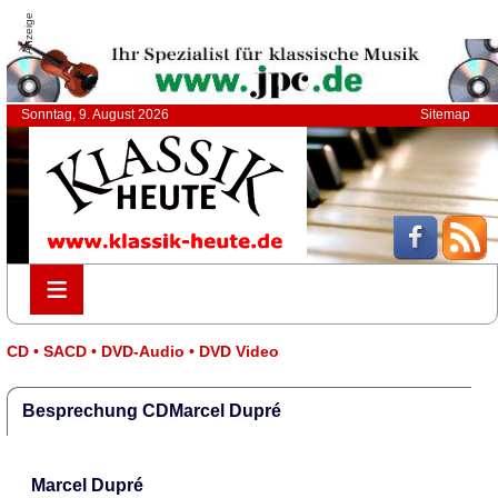
Anzeige
Sonntag, 9. August 2026
Sitemap
≡
≡
CD • SACD • DVD-Audio • DVD Video
Besprechung CDMarcel Dupré
Marcel Dupré