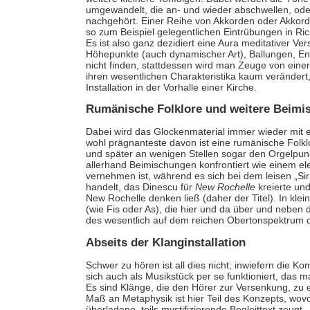
umgewandelt, die an- und wieder abschwellen, ode
nachgehört. Einer Reihe von Akkorden oder Akkord
so zum Beispiel gelegentlichen Eintrübungen in Rich
Es ist also ganz dezidiert eine Aura meditativer Ve
Höhepunkte (auch dynamischer Art), Ballungen, E
nicht finden, stattdessen wird man Zeuge von einer
ihren wesentlichen Charakteristika kaum verändert
Installation in der Vorhalle einer Kirche.
Rumänische Folklore und weitere Beimi
Dabei wird das Glockenmaterial immer wieder mit e
wohl prägnanteste davon ist eine rumänische Folklo
und später an wenigen Stellen sogar den Orgelpunk
allerhand Beimischungen konfrontiert wie einem el
vernehmen ist, während es sich bei dem leisen „S
handelt, das Dinescu für
New Rochelle
kreierte und
New Rochelle denken ließ (daher der Titel). In k
(wie Fis oder As), die hier und da über und neben
des wesentlich auf dem reichen Obertonspektrum 
Abseits der Klanginstallation
Schwer zu hören ist all dies nicht; inwiefern die Ko
sich auch als Musikstück per se funktioniert, das 
Es sind Klänge, die den Hörer zur Versenkung, zu e
Maß an Metaphysik ist hier Teil des Konzepts, wo
überladene, teils mystifizierende Begleittext zeugt.