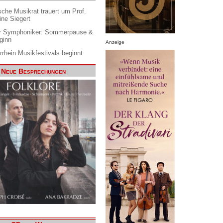
che Musikrat trauert um Prof.
ine Siegert
 Symphoniker: Sommerpause &
ginn
Anzeige
rrhein Musikfestivals beginnt
Neue Besprechungen