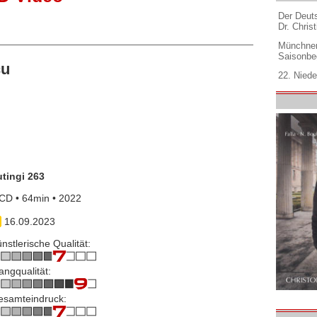
Der Deuts
Dr. Christ
Münchner
Saisonbe
cu
22. Niede
tingi 263
CD • 64min • 2022
16.09.2023
nstlerische Qualität:
angqualität:
esamteindruck: