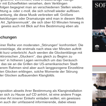
r mit Echoeffekten versehen, dem Verklingen
folgen begegnet man an verschiedenen Stellen wieder,
tung a- oder c-moll, die sich schnell wieder auflösen.
rsenkung, die diese Musik verbreiten will. Größere
ntwicklungen oder Dramaturgie wird man in diesem Werk
 Art „Sphärenmusik“, die sich über 63 Minuten hinweg in
, gewiss auch mit Blick auf ihre Bestimmung eben als
schungen
iner Reihe von moderaten „Störungen“ konfrontiert. Die
reeinlage, die erstmals nach etwa vier Minuten auftritt
t kurz unterbricht. Auch werden die Glockenklänge mit
ektronischen „Gluckern“, das gleich zu Beginn zu
irren“ in höheren Lagen vermutlich um das Geräusch
 das sie an die Grillen der US-amerikanischen Stadt
leinerem Rahmen sind aber auch langgezogene Einzeltöne
 den Glocken erklingen, solche Momente der Störung
der Glocken aufbauenden Klangbilds.
mposition abseits ihrer Bestimmung als Klanginstallation
man sich zu Hause auf CD anhört, ist eine andere Frage.
iner Art innerer Einkehr einladen wollen; ein gewisses
von auch der umfassend informierende, dabei etwas