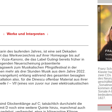
↓ Werke und Interpreten ↓
arin des laufenden Jahres, ist eine seit Dekaden
t das Werkverzeichnis auf ihrer Homepage bis auf
e
Vuza-Kanons
, die das Label Gutingi bereits früher in
rliegenden Neuerscheinung präsentierte
tragswerk zum Musikalischen Pfingstfestival in der
Franz Sch
en mehr als drei Stunden Musik aus dem Jahre 2022.
Klavier h
esevangelium) erklang während des gesamten besagten
zwei CDs 
des Neunz
allation also, für die Dinescu offenbar Material aus ihrer
geschäftst
lle I – VII
(eines von zuvor nur zwei elektroakustischen
„Sonatine
kommen di
Sonate A-
bedeutend
1827.
sind Glockenklänge auf C; tatsächlich durchzieht die
mit D noch eine weitere Quinte hinzu, manchmal auch
gedehnt, verfremdet, etwa in bläserartige Klänge