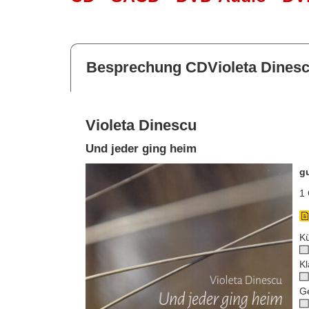
Besprechung CDVioleta Dines
Violeta Dinescu
Und jeder ging heim
gu
1 
Kü
Kl
G