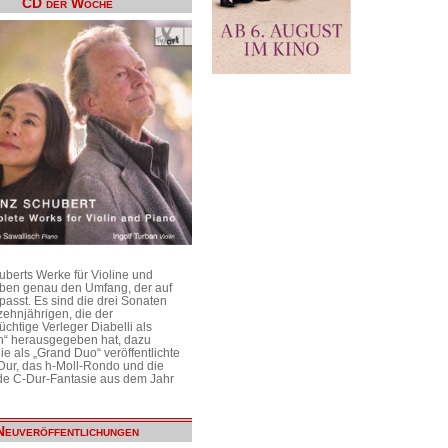
CD der Woche
uberts Werke für Violine und
aben genau den Umfang, der auf
passt. Es sind die drei Sonaten
ehnjährigen, die der
üchtige Verleger Diabelli als
n“ herausgegeben hat, dazu
e als „Grand Duo“ veröffentlichte
Dur, das h-Moll-Rondo und die
e C-Dur-Fantasie aus dem Jahr
Neuveröffentlichungen