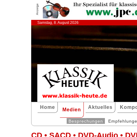
Anzeige
Samstag, 8. August 2026
Home
Aktuelles
Kompo
Medien
Besprechungen
Empfehlung
CD • SACD • DVD-Audio • DV