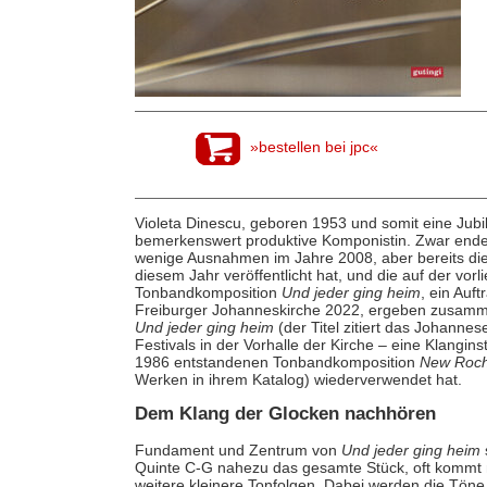
»bestellen bei jpc«
Violeta Dinescu, geboren 1953 und somit eine Jubil
bemerkenswert produktive Komponistin. Zwar ende
wenige Ausnahmen im Jahre 2008, aber bereits di
diesem Jahr veröffentlicht hat, und die auf der vo
Tonbandkomposition
Und jeder ging heim
, ein Auf
Freiburger Johanneskirche 2022, ergeben zusamm
Und jeder ging heim
(der Titel zitiert das Johann
Festivals in der Vorhalle der Kirche – eine Klanginst
1986 entstandenen Tonbandkomposition
New Roche
Werken in ihrem Katalog) wiederverwendet hat.
Dem Klang der Glocken nachhören
Fundament und Zentrum von
Und jeder ging heim
Quinte C-G nahezu das gesamte Stück, oft kommt 
weitere kleinere Tonfolgen. Dabei werden die Töne 