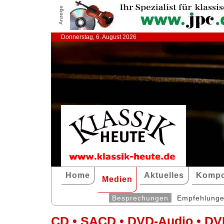
Anzeige
Donnerstag, 6. August 2026
Home
Aktuelles
Kompo
Medien
Besprechungen
Empfehlung
CD • SACD • DVD-Audio • DV