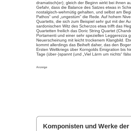
dramatisch(er); gleich der Beginn wirkt bei ihnen au
Gefahr, dass die Balance des Satzes etwas in Schie
nostalgisch-wehmütig gehalten, und selbst am Beginn 
Pathos“ und „ungestüm“ die Rede. Auf hohem Nivea
Quartetts, die sich zum Beispiel sehr gut mit der
sardonischen Witz des Scherzos etwa trifft das Heg
Quartetten freilich das Doric String Quartet (Chand
Portamenti und einer sehr speziellen Leggerezza 
Neuerscheinung mit leicht trockenem Klangbild. Etw
kommt allerdings das Beiheft daher, das den Boge
Ersten Weltkriegs über Korngolds Emigration bis
Tage (über-)spannt (und „Viel Lärm um nichts“ fäls
Anzeige
Komponisten und Werke der 