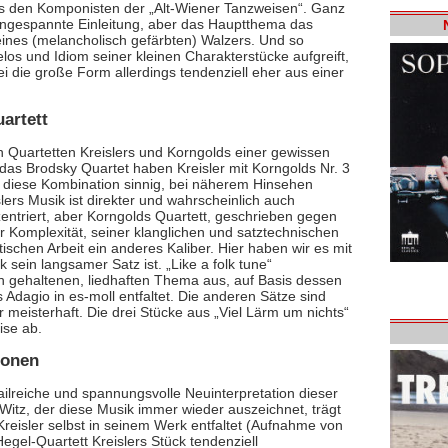
s den Komponisten der „Alt-Wiener Tanzweisen“. Ganz
 angespannte Einleitung, aber das Hauptthema das
eines (melancholisch gefärbten) Walzers. Und so
elos und Idiom seiner kleinen Charakterstücke aufgreift,
 die große Form allerdings tendenziell eher aus einer
artett
n Quartetten Kreislers und Korngolds einer gewissen
d das Brodsky Quartet haben Kreisler mit Korngolds Nr. 3
nt diese Kombination sinnig, bei näherem Hinsehen
lers Musik ist direkter und wahrscheinlich auch
entriert, aber Korngolds Quartett, geschrieben gegen
er Komplexität, seiner klanglichen und satztechnischen
ischen Arbeit ein anderes Kaliber. Hier haben wir es mit
sein langsamer Satz ist. „Like a folk tune“
ch gehaltenen, liedhaften Thema aus, auf Basis dessen
s Adagio in es-moll entfaltet. Die anderen Sätze sind
r meisterhaft. Die drei Stücke aus „Viel Lärm um nichts“
ise ab.
ionen
tailreiche und spannungsvolle Neuinterpretation dieser
tz, der diese Musik immer wieder auszeichnet, trägt
eisler selbst in seinem Werk entfaltet (Aufnahme von
Hegel-Quartett Kreislers Stück tendenziell