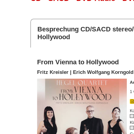
Besprechung CD/SACD stereo/
Hollywood
From Vienna to Hollywood
Fritz Kreisler | Erich Wolfgang Korngold
A
1 
Kü
Kl
G