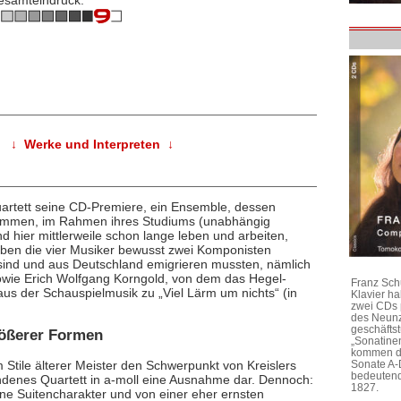
↓ Werke und Interpreten ↓
uartett seine CD-Premiere, ein Ensemble, dessen
tammen, im Rahmen ihres Studiums (unabhängig
hier mittlerweile schon lange leben und arbeiten,
aben die vier Musiker bewusst zwei Komponisten
ind und aus Deutschland emigrieren mussten, nämlich
 sowie Erich Wolfgang Korngold, von dem das Hegel-
Franz Sch
 aus der Schauspielmusik zu „Viel Lärm um nichts“ (in
Klavier h
zwei CDs 
des Neunz
geschäftst
rößerer Formen
„Sonatine
kommen di
m Stile älterer Meister den Schwerpunkt von Kreislers
Sonate A-
bedeutend
tandenes Quartett in a-moll eine Ausnahme dar. Dennoch:
1827.
hne Suitencharakter und von einer eher ernsten