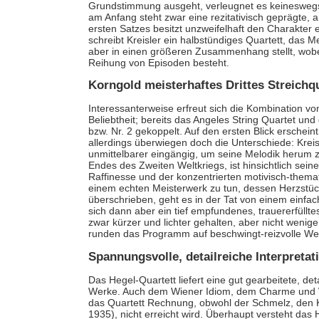
Grundstimmung ausgeht, verleugnet es keinesweg
am Anfang steht zwar eine rezitativisch geprägte,
ersten Satzes besitzt unzweifelhaft den Charakter 
schreibt Kreisler ein halbstündiges Quartett, das M
aber in einen größeren Zusammenhang stellt, wobei
Reihung von Episoden besteht.
Korngold meisterhaftes Drittes Streichqu
Interessanterweise erfreut sich die Kombination vo
Beliebtheit; bereits das Angeles String Quartet un
bzw. Nr. 2 gekoppelt. Auf den ersten Blick erschei
allerdings überwiegen doch die Unterschiede: Kreis
unmittelbarer eingängig, um seine Melodik herum z
Endes des Zweiten Weltkriegs, ist hinsichtlich sein
Raffinesse und der konzentrierten motivisch-themat
einem echten Meisterwerk zu tun, dessen Herzstück 
überschrieben, geht es in der Tat von einem einfa
sich dann aber ein tief empfundenes, trauererfüllte
zwar kürzer und lichter gehalten, aber nicht wenige
runden das Programm auf beschwingt-reizvolle We
Spannungsvolle, detailreiche Interpretat
Das Hegel-Quartett liefert eine gut gearbeitete, de
Werke. Auch dem Wiener Idiom, dem Charme und Wi
das Quartett Rechnung, obwohl der Schmelz, den Kr
1935), nicht erreicht wird. Überhaupt versteht das 