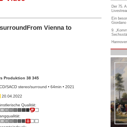
Der 75. 
Livestre
Ein beso
Giordano
surroundFrom Vienna to
9. „Komm
Sechsstä
Hannover
rs Produktion 38 345
CD/SACD stereo/surround • 64min • 2021
20.04.2022
nstlerische Qualität:
angqualität:
esamteindruck: