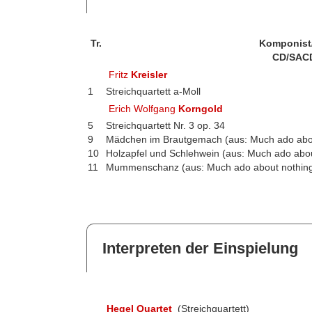
Tr.
Komponist
CD/SAC
Fritz
Kreisler
1
Streichquartett a-Moll
Erich Wolfgang
Korngold
5
Streichquartett Nr. 3 op. 34
9
Mädchen im Brautgemach (aus: Much ado abou
10
Holzapfel und Schlehwein (aus: Much ado abou
11
Mummenschanz (aus: Much ado about nothing
Interpreten der Einspielung
Hegel Quartet
(Streichquartett)