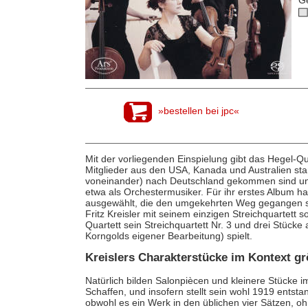
»bestellen bei jpc«
Mit der vorliegenden Einspielung gibt das Hegel-Q
Mitglieder aus den USA, Kanada und Australien s
voneinander) nach Deutschland gekommen sind und 
etwa als Orchestermusiker. Für ihr erstes Album h
ausgewählt, die den umgekehrten Weg gegangen s
Fritz Kreisler mit seinem einzigen Streichquartett
Quartett sein Streichquartett Nr. 3 und drei Stücke
Korngolds eigener Bearbeitung) spielt.
Kreislers Charakterstücke im Kontext g
Natürlich bilden Salonpiècen und kleinere Stücke i
Schaffen, und insofern stellt sein wohl 1919 ents
obwohl es ein Werk in den üblichen vier Sätzen, o