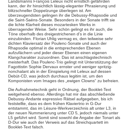
Landsmanns François Leleux nicht ernstlich gefährden
kann, der ihr hinsichtlich lässig-eleganter Phrasierung und
blitzschneller Doppelzunge überlegen ist. Am
überzeugendsten gelingen ihr die Debussy-Rhapsodie und
die Saint-Saëns-Sonate. Besonders in der Sonate trifft sie
die lichte Klarheit dieses mozartesken Werks in
überragender Weise. Sehr schön gelingt es ihr auch, die
Töne oberhalb des dreigestrichenen d’s in die Linie
einzubinden. Florian Uhlig vermag es, den teilweise sehr
dichten Klaviersatz der Poulenc-Sonate und auch der
Rhapsodie optimal in die entsprechenden Ebenen
aufzufächern und jeder dieser Ebenen einen eigenen
Klangcharakter zuzuordnen. Das ist anschlagstechnisch
meisterhaft. Das Poulenc-Trio gelingt mit Unterstützung der
Fagottistin Sophie Dervaux ernster und weniger spritzig-
nonchalant als in der Einspielung mit Leleux auf dessen
Debüt-CD, was jedoch durchaus legitim ist, um den
Komponisten vom Images des „ewigen Clowns“ zu befreien.
Die Aufnahmetechnik geht in Ordnung, der Booklet-Text
weitgehend ebenso. Allerdings hat mir das abschließende
Debussy-Andante espressivo Rätsel aufgegeben, bis ich
feststellte, dass es dem frühen Klaviertrio in G-Dur
entstammt, das im Lésure-Werkverzeichnis alt unter L3, in
der neuen Nummerierung unter CD 5, jedoch niemals unter
L5 geführt wird. Somit sind sowohl die Angabe der Tonart als
D-Dur wie auch der Verweis auf das Streichquartett im
Booklet-Text falsch.