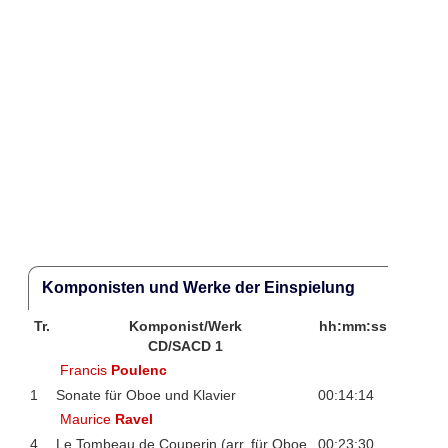
Komponisten und Werke der Einspielung
Tr.
Komponist/Werk
hh:mm:ss
CD/SACD 1
Francis
Poulenc
1
Sonate für Oboe und Klavier
00:14:14
Maurice
Ravel
4
Le Tombeau de Couperin (arr. für Oboe
00:23:30