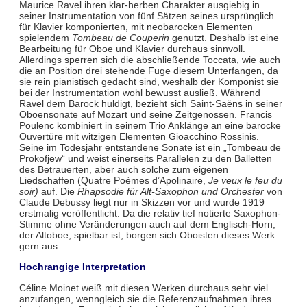
Maurice Ravel ihren klar-herben Charakter ausgiebig in
seiner Instrumentation von fünf Sätzen seines ursprünglich
für Klavier komponierten, mit neobarocken Elementen
spielendem
Tombeau de Couperin
genutzt. Deshalb ist eine
Bearbeitung für Oboe und Klavier durchaus sinnvoll.
Allerdings sperren sich die abschließende Toccata, wie auch
die an Position drei stehende Fuge diesem Unterfangen, da
sie rein pianistisch gedacht sind, weshalb der Komponist sie
bei der Instrumentation wohl bewusst ausließ. Während
Ravel dem Barock huldigt, bezieht sich Saint-Saëns in seiner
Oboensonate auf Mozart und seine Zeitgenossen. Francis
Poulenc kombiniert in seinem Trio Anklänge an eine barocke
Ouvertüre mit witzigen Elementen Gioacchino Rossinis.
Seine im Todesjahr entstandene Sonate ist ein „Tombeau de
Prokofjew“ und weist einerseits Parallelen zu den Balletten
des Betrauerten, aber auch solche zum eigenen
Liedschaffen (Quatre Poèmes d’Apolinaire,
Je veux le feu du
soir)
auf. Die
Rhapsodie für Alt-Saxophon und Orchester
von
Claude Debussy liegt nur in Skizzen vor und wurde 1919
erstmalig veröffentlicht. Da die relativ tief notierte Saxophon-
Stimme ohne Veränderungen auch auf dem Englisch-Horn,
der Altoboe, spielbar ist, borgen sich Oboisten dieses Werk
gern aus.
Hochrangige Interpretation
Céline Moinet weiß mit diesen Werken durchaus sehr viel
anzufangen, wenngleich sie die Referenzaufnahmen ihres