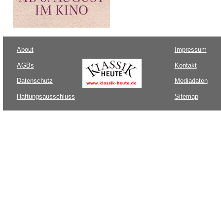
About
Impressum
AGBs
Kontakt
Datenschutz
Mediadaten
Haftungsausschluss
Sitemap