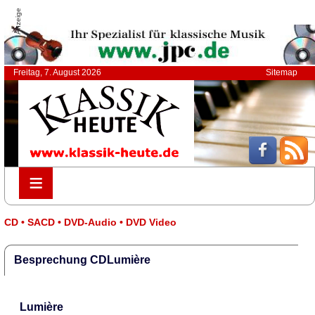
Anzeige
Freitag, 7. August 2026
Sitemap
≡
≡
CD • SACD • DVD-Audio • DVD Video
Besprechung CDLumière
Lumière