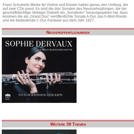
Franz Schuberts Werke für Violine und Klavier haben genau den Umfang, der
auf zwei CDs passt. Es sind die drei Sonaten des Neunzehnjährigen, die der
geschäftstüchtige Verleger Diabelli als „Sonatinen“ herausgegeben hat, dazu
kommen die als „Grand Duo“ veröffentlichte Sonate A-Dur, das h-Moll-Rondo
und die bedeutende C-Dur-Fantasie aus dem Jahr 1827.
Neuveröffentlichungen
Weitere 39 Themen