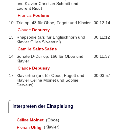
und Klavier Christian Schmitt und
Laurent Riou)
Francis
Poulenc
10
Trio op. 43 für Oboe, Fagott und Klavier
00:12:14
Claude
Debussy
13
Rhapsodie (arr. für Englischhorn und
00:11:12
Klavier Gilles Silvestrini)
Camille
Saint-Saëns
14
Sonate D-Dur op. 166 für Oboe und
00:11:37
Klavier
Claude
Debussy
17
Klaviertrio (arr. für Oboe, Fagott und
00:03:57
Klavier Céline Moinet und Sophie
Dervaux)
Interpreten der Einspielung
Céline
Moinet
(Oboe)
Florian
Uhlig
(Klavier)