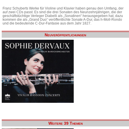
Franz Schuberts Werke für Violine und Klavier haben genau den Umfang, der
auf zwei CDs passt. Es sind die drei Sonaten des Neunzehnjährigen, die der
geschäftstüchtige Verleger Diabelli als „Sonatinen“ herausgegeben hat, dazu
kommen die als „Grand Duo“ veröffentlichte Sonate A-Dur, das h-Moll-Rondo
und die bedeutende C-Dur-Fantasie aus dem Jahr 1827.
Neuveröffentlichungen
Weitere 39 Themen