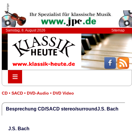
Anzeige
Samstag, 8. August 2026
Sitemap
≡
≡
CD • SACD • DVD-Audio • DVD Video
Besprechung CD/SACD stereo/surroundJ.S. Bach
J.S. Bach