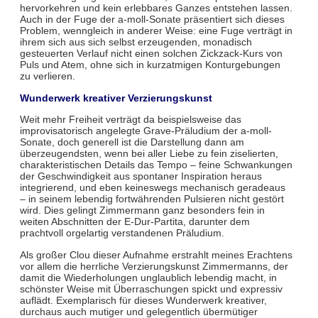
hervorkehren und kein erlebbares Ganzes entstehen lassen.
Auch in der Fuge der a-moll-Sonate präsentiert sich dieses
Problem, wenngleich in anderer Weise: eine Fuge verträgt in
ihrem sich aus sich selbst erzeugenden, monadisch
gesteuerten Verlauf nicht einen solchen Zickzack-Kurs von
Puls und Atem, ohne sich in kurzatmigen Konturgebungen
zu verlieren.
Wunderwerk kreativer Verzierungskunst
Weit mehr Freiheit verträgt da beispielsweise das
improvisatorisch angelegte Grave-Präludium der a-moll-
Sonate, doch generell ist die Darstellung dann am
überzeugendsten, wenn bei aller Liebe zu fein ziselierten,
charakteristischen Details das Tempo – feine Schwankungen
der Geschwindigkeit aus spontaner Inspiration heraus
integrierend, und eben keineswegs mechanisch geradeaus
– in seinem lebendig fortwährenden Pulsieren nicht gestört
wird. Dies gelingt Zimmermann ganz besonders fein in
weiten Abschnitten der E-Dur-Partita, darunter dem
prachtvoll orgelartig verstandenen Präludium.
Als großer Clou dieser Aufnahme erstrahlt meines Erachtens
vor allem die herrliche Verzierungskunst Zimmermanns, der
damit die Wiederholungen unglaublich lebendig macht, in
schönster Weise mit Überraschungen spickt und expressiv
auflädt. Exemplarisch für dieses Wunderwerk kreativer,
durchaus auch mutiger und gelegentlich übermütiger