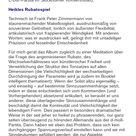
E-Dur-Partita im Stockholmer Konserthuset).
Heikles Rubatospiel
Technisch ist Frank Peter Zimmermann von
staunenmachender Makellosigkeit, ausdrucksmäßig von
souveräner Gelöstheit, tonlich von äußerster Flexibilität,
artikulatorisch von frappierender Wendigkeit. Mit anderen
Worten: was er ausdrücken will, gelingt ihm mit untadeliger
Präzision und fesselnder Entschiedenheit.
Für mich gerät das Album zugleich zu einer Meditation über
die Frage des angemessenen Rubato, des
Wechselverhältnisses von künstlerischer Freiheit und
Verwirklichung der Struktur des Tonsatzes auf allen
Dimensionen (die Vielschichtigkeit der wechselseitigen
Durchdringung der Parameter wird ja zudem im Booklet
intelligent thematisiert): Wenn der Solist allzu eigenwillig –
und einseitig – auf bestimmte Sinnzusammenhänge setzt,
indem er diese entschieden sich vom Kommenden (und
Vorhergehenden) absetzend artikuliert, so beraubt er uns
anderer, diese überlagernder Sinnzusammenhänge und
beschädigt damit die Kontinuität und Vielschichtigkeit der
lebendigen Form. Dies passiert in besonders dramatischer
Weise in der seit jeher so heikel zu phrasierenden, nur ganz
selten überzeugend zu hörenden Allemande aus der d-moll-
Partita. Dann haben wir eben das Problem, dass sich kein
durchgängiger Spannungsverlauf einstellen kann und wir mit
Sinndeutungen gefüttert werden, die nur Aspekte