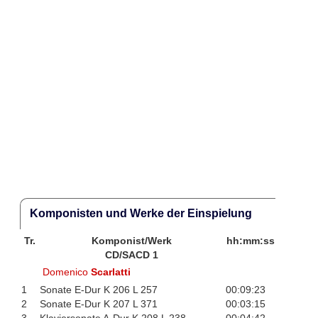
Komponisten und Werke der Einspielung
Tr.
Komponist/Werk
hh:mm:ss
CD/SACD 1
Domenico
Scarlatti
1
Sonate E-Dur K 206 L 257
00:09:23
2
Sonate E-Dur K 207 L 371
00:03:15
3
Klaviersonate A-Dur K 208 L 238
00:04:42