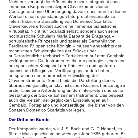
Nicht nur verlangt die Präsentation einer Integrale dieses
immensen Korpus einsätziger Clavierkompositionen
Courage und eine Überzeugung davon, dass man zu diesen
Werken einen eigenständigen Interpretationsansatz zu
liefern habe; die Darstellung von Domenico Scarlattis
Clavierœuvre erfordert auch eine immense pianistische
Virtuosität. Nicht nur Scarlatti selbst, sondern auch seine
hochfürstliche Schülerin Maria Barbara de Bragança –
portugiesische Prinzessin und später als Gemahlin von
Ferdinand IV. spanische Königin – müssen angesichts der
technischen Schwierigkeiten der Stücke über
außerordentliche technische Fertigkeiten auf dem Cembalo
verfügt haben. Die Instrumente, die am portugiesischen und
am spanischen Königshof der Prinzessin und späteren
spanischen Königin zur Verfügung gestanden haben,
entsprachen den modernsten Entwicklung der
Clavierinstrumente. Somit bleibt die Darstellung dieses
überaus vielgestaltigen claviristischen Kosmos heutzutage in
erster Linie eine Anforderung an den Interpreten und seine
Gestaltung der Stücke auf seinem Instrument. Das beweist
auch die Vielzahl der geglückten Einspielungen auf
Cembalo, Fortepiano und Konzertflügel, die bisher von den
Sonaten Domenico Scarlattis vorliegen.
Der Dritte im Bunde
Der Komponist wurde, wie J. S. Bach und G. F. Händel, im
für die Musikgeschichte so wichtigen Jahr 1685 geboren. Er