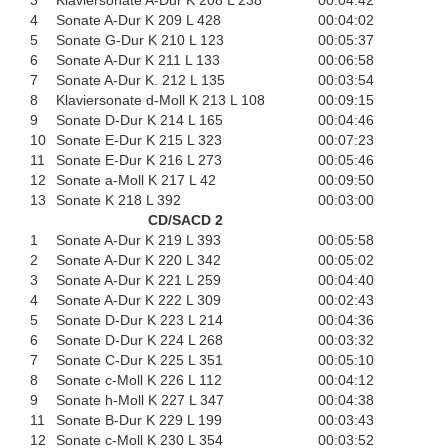
4
Sonate A-Dur K 209 L 428
00:04:02
5
Sonate G-Dur K 210 L 123
00:05:37
6
Sonate A-Dur K 211 L 133
00:06:58
7
Sonate A-Dur K. 212 L 135
00:03:54
8
Klaviersonate d-Moll K 213 L 108
00:09:15
9
Sonate D-Dur K 214 L 165
00:04:46
10
Sonate E-Dur K 215 L 323
00:07:23
11
Sonate E-Dur K 216 L 273
00:05:46
12
Sonate a-Moll K 217 L 42
00:09:50
13
Sonate K 218 L 392
00:03:00
CD/SACD 2
1
Sonate A-Dur K 219 L 393
00:05:58
2
Sonate A-Dur K 220 L 342
00:05:02
3
Sonate A-Dur K 221 L 259
00:04:40
4
Sonate A-Dur K 222 L 309
00:02:43
5
Sonate D-Dur K 223 L 214
00:04:36
6
Sonate D-Dur K 224 L 268
00:03:32
7
Sonate C-Dur K 225 L 351
00:05:10
8
Sonate c-Moll K 226 L 112
00:04:12
9
Sonate h-Moll K 227 L 347
00:04:38
11
Sonate B-Dur K 229 L 199
00:03:43
12
Sonate c-Moll K 230 L 354
00:03:52