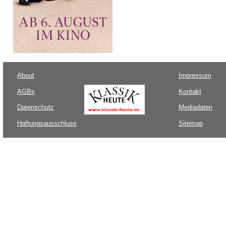
About
Impressum
AGBs
Kontakt
Datenschutz
Mediadaten
Haftungsausschluss
Sitemap