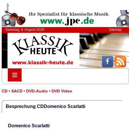
Anzeige
Samstag, 8. August 2026
Sitemap
≡
≡
CD • SACD • DVD-Audio • DVD Video
Besprechung CDDomenico Scarlatti
Domenico Scarlatti