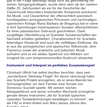
galt in der Folge allerdings lange nicht als gleichwertig mit
seinen Jahrgangskollegen, wurde dann aber ab der zweiten
Hälfte 20. Jahrhundert als ein für die Geschichte der
Claviermusik besonders bedeutender Komponist anerkannt.
Als Musik- und Clavierlehrer der offensichtlich pianistisch
hochbegabten portugiesischen Prinzessin und nachmaligen
spanischen Königin Maria Barbara de Bragança hat er seine
in fünf Sammlungen hinterlassenen Sonaten offensichtlichen
für ihren pianistischen Gebrauch geschrieben. Dank
sorgfältiger Überlieferung ist Scarlattis Sonatenschaffen der
Nachwelt erhalten geblieben. Charakteristisch für Scarlattis
lebendigen Klavierstil sind auch die vielfältigen Einflüsse, die
er aus der portugisischen und spanischen Volksmusik, dem
Flamenco sowie der arabische und jüdischen Musik
aufnahm und so ein weites Spektrum von Affekten von
Innigkeit bis zum temperamentvollen Ausbruch absteckte.
Instrument und Interpret im perfekten Zusammenspiel
Christoph Ullrich hat selbst darüber berichtet, dass sein
„wunderbarer Steinway-Flügel“ ihn davon überzeugt habe,
das Scarlatti-Projekt anzugehen, als er eines Abends bei
Schneegestöber vor dem Fenster eine Sonate von
Domenico Scarlatti spielte. Mit seinem reichen
Klangspektrum und seiner schnellen Mechanik ermögliche
gerade dieses Instrument „die für Scarlatti typischen
rasenden Tonwiederholungen bewältigen zu können“, wie
die FAZ in ihrem Artikel vom März dieses Jahres den
Künstler zitiert.