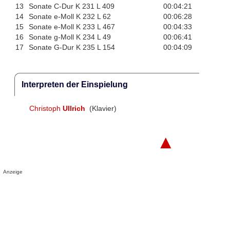
13
Sonate C-Dur K 231 L 409
00:04:21
14
Sonate e-Moll K 232 L 62
00:06:28
15
Sonate e-Moll K 233 L 467
00:04:33
16
Sonate g-Moll K 234 L 49
00:06:41
17
Sonate G-Dur K 235 L 154
00:04:09
Interpreten der Einspielung
Christoph
Ullrich
(Klavier)
▲
Anzeige