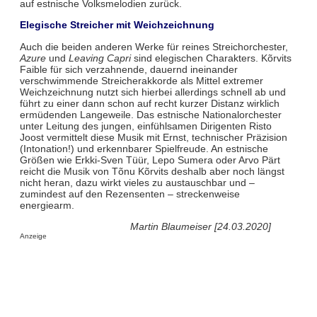
auf estnische Volksmelodien zurück.
Elegische Streicher mit Weichzeichnung
Auch die beiden anderen Werke für reines Streichorchester,
Azure
und
Leaving Capri
sind elegischen Charakters. Kõrvits
Faible für sich verzahnende, dauernd ineinander
verschwimmende Streicherakkorde als Mittel extremer
Weichzeichnung nutzt sich hierbei allerdings schnell ab und
führt zu einer dann schon auf recht kurzer Distanz wirklich
ermüdenden Langeweile. Das estnische Nationalorchester
unter Leitung des jungen, einfühlsamen Dirigenten Risto
Joost vermittelt diese Musik mit Ernst, technischer Präzision
(Intonation!) und erkennbarer Spielfreude. An estnische
Größen wie Erkki-Sven Tüür, Lepo Sumera oder Arvo Pärt
reicht die Musik von Tõnu Kõrvits deshalb aber noch längst
nicht heran, dazu wirkt vieles zu austauschbar und –
zumindest auf den Rezensenten – streckenweise
energiearm.
Martin Blaumeiser [24.03.2020]
Anzeige