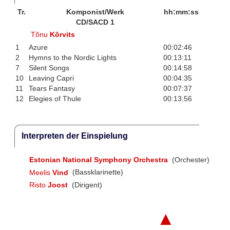
Tr.
Komponist/Werk
hh:mm:ss
CD/SACD 1
Tõnu
Kõrvits
1
Azure
00:02:46
2
Hymns to the Nordic Lights
00:13:11
7
Silent Songs
00:14:58
10
Leaving Capri
00:04:35
11
Tears Fantasy
00:07:37
12
Elegies of Thule
00:13:56
Interpreten der Einspielung
Estonian National Symphony Orchestra
(Orchester)
Meelis
Vind
(Bassklarinette)
Risto
Joost
(Dirigent)
▲