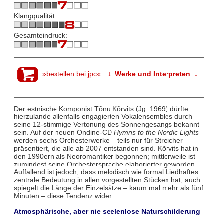
Klangqualität:
Gesamteindruck:
»bestellen bei jpc«
↓ Werke und Interpreten ↓
Der estnische Komponist Tõnu Kõrvits (Jg. 1969) dürfte
hierzulande allenfalls engagierten Vokalensembles durch
seine 12-stimmige Vertonung des Sonnengesangs bekannt
sein. Auf der neuen Ondine-CD
Hymns to the Nordic Lights
werden sechs Orchesterwerke – teils nur für Streicher –
präsentiert, die alle ab 2007 entstanden sind. Kõrvits hat in
den 1990ern als Neoromantiker begonnen; mittlerweile ist
zumindest seine Orchestersprache elaborierter geworden.
Auffallend ist jedoch, dass melodisch wie formal Liedhaftes
zentrale Bedeutung in allen vorgestellten Stücken hat; auch
spiegelt die Länge der Einzelsätze – kaum mal mehr als fünf
Minuten – diese Tendenz wider.
Atmosphärische, aber nie seelenlose Naturschilderung