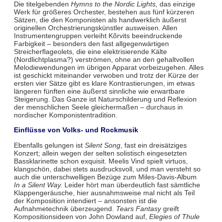
Die titelgebenden
Hymns to the Nordic Lights,
das einzige
Werk für größeres Orchester, bestehen aus fünf kürzeren
Sätzen, die den Komponisten als handwerklich äußerst
originellen Orchestrierungskünstler ausweisen. Allen
Instrumentengruppen verleiht Kõrvits beeindruckende
Farbigkeit – besonders den fast allgegenwärtigen
Streicherflageolets, die eine elektrisierende Kälte
(Nordlichtplasma?) verströmen, ohne an den gehaltvollen
Melodiewendungen im übrigen Apparat vorbeizugehen. Alles
ist geschickt miteinander verwoben und trotz der Kürze der
ersten vier Sätze gibt es klare Kontrastierungen, im etwas
längeren fünften eine äußerst sinnliche wie erwartbare
Steigerung. Das Ganze ist Naturschilderung und Reflexion
der menschlichen Seele gleichermaßen – durchaus in
nordischer Komponistentradition.
Einflüsse von Volks- und Rockmusik
Ebenfalls gelungen ist
Silent Song
, fast ein dreisätziges
Konzert; allein wegen der selten solistisch eingesetzten
Bassklarinette schon exquisit. Meelis Vind spielt virtuos,
klangschön, dabei stets ausdrucksvoll, und man versteht so
auch die unterschwelligen Bezüge zum Miles-Davis-Album
In a Silent Way.
Leider hört man überdeutlich fast sämtliche
Klappengeräusche, hier ausnahmsweise mal nicht als Teil
der Komposition intendiert – ansonsten ist die
Aufnahmetechnik überzeugend.
Tears Fantasy
greift
Kompositionsideen von John Dowland auf,
Elegies of Thule