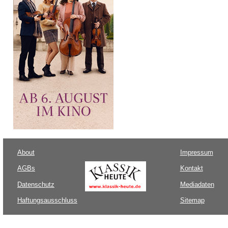
About
Impressum
AGBs
Kontakt
Datenschutz
Mediadaten
Haftungsausschluss
Sitemap