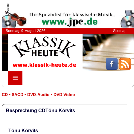
Anzeige
Sonntag, 9. August 2026
Sitemap
≡
≡
CD • SACD • DVD-Audio • DVD Video
Besprechung CDTōnu Kōrvits
Tōnu Kōrvits