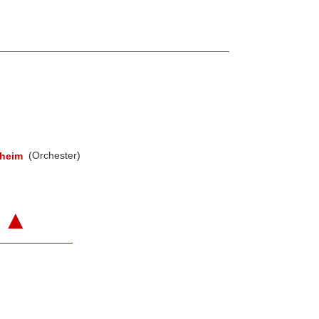
zheim
(Orchester)
▲