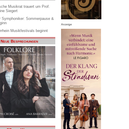
che Musikrat trauert um Prof.
ine Siegert
 Symphoniker: Sommerpause &
ginn
Anzeige
rrhein Musikfestivals beginnt
Neue Besprechungen