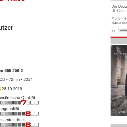
Der Deuts
Dr. Christ
Münchner
Saisonbe
tzer
22. Niede
po 555 206-2
CD • 72min • 2014
28.10.2019
nstlerische Qualität:
angqualität:
esamteindruck: