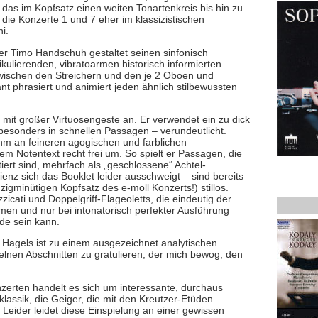
 das im Kopfsatz einen weiten Tonartenkreis bis hin zu
die Konzerte 1 und 7 eher im klassizistischen
i.
 Timo Handschuh gestaltet seinen sinfonisch
kulierenden, vibratoarmen historisch informierten
zwischen den Streichern und den je 2 Oboen und
nt phrasiert und animiert jeden ähnlich stilbewussten
 mit großer Virtuosengeste an. Er verwendet ein zu dick
 besonders in schnellen Passagen – verundeutlicht.
ihm an feineren agogischen und farblichen
m Notentext recht frei um. So spielt er Passagen, die
ert sind, mehrfach als „geschlossene“ Achtel-
z sich das Booklet leider ausschweigt – sind bereits
gminütigen Kopfsatz des e-moll Konzerts!) stillos.
icati und Doppelgriff-Flageoletts, die eindeutig der
mmen und nur bei intonatorisch perfekter Ausführung
ede sein kann.
 Hagels ist zu einem ausgezeichnet analytischen
lnen Abschnitten zu gratulieren, der mich bewog, den
onzerten handelt es sich um interessante, durchaus
assik, die Geiger, die mit den Kreutzer-Etüden
Leider leidet diese Einspielung an einer gewissen