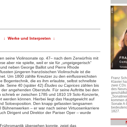
↓ Werke und Interpreten ↓
en seine Violinsonate op. 47– nach dem Zerwürfnis mit
 aber nie spielte, weil er sie für „ungeigegerisch“
z und neben George Baillot und Pierre Rhode
flussten jüngeren französischen Violinschule ist die
met. Um 1800 zählte Kreutzer zu den einflussreichsten
Franz Sch
e Bogentechnik, die es ihm erlaubte, selbst schnellste
Klavier h
rde. Seine 40 (später 42)
Études ou Caprices
zählen bis
zwei CDs 
des Neunz
der angehenden Oberstufe. Für seine Auftritte bei den
geschäftst
een schrieb er zwischen 1785 und 1810 19 Solo-Konzerte,
„Sonatine
t werden können. Hierbei liegt das Hauptgewicht auf
kommen di
und Soloexposition. Den knapp gefassten langsamen
Sonate A-
bedeutend
40 Bühnenwerken – er war nach seiner Virtuosenkarriere
1827.
uch Dirigent und Direktor der Pariser Oper – wurde
 Frühromantik übergehen konnte, zeigt das