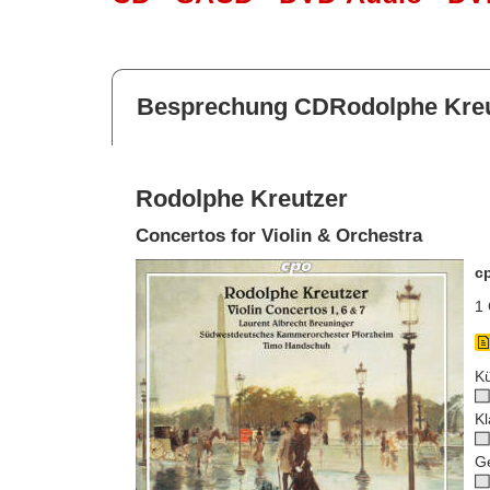
Besprechung CDRodolphe Kreu
Rodolphe Kreutzer
Concertos for Violin & Orchestra
c
1 
Kü
Kl
G