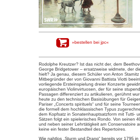
»bestellen bei jpc«
Rodolphe Kreutzer? Ist das nicht der, dem Beethov
George Bridgetower – ersatzweise widmete, der diese
hielt? Ja genau, diesem Schüler von Anton Stamit
Mitbegründer der von Giovanni Battista Viotti beein
vorliegende Ersteinspielung dreier Konzerte gewid
europäischen Violinvirtuosen, der für seine stupend
Passagen differenziert zu artikulieren, gerühmt wu
heute zu den technischen Basisübungen für Geiger 
Pariser „Concerts spirituels“ und für seine Tourn
die formell dem hochklassischen Typus zugerechne
dem Kopfsatz in Sonatenhauptsatzform mit Tutti- 
Sätzen folgt ein spielerisches Rondo. Von seinen 
und neben seiner Lehrtätigkeit am Conservatoire a
keine ein fester Bestandteil des Repertoires.
Wie nahtlos „Sturm und Drang“ bereits vor 1795 in