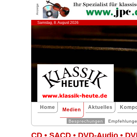
Anzeige
Samstag, 8. August 2026
Home
Aktuelles
Kompo
Medien
Besprechungen
Empfehlung
CD • SACD • DVD-Audio • DV