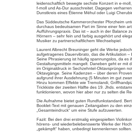
leidenschaftlich bewegte sechste Konzert in e-moll,
f-moll und As-Dur ausschreitet. Dagegen verharren 
Dunstkreis eines Étienne Méhul oder Luigi Cherubin
Das Süddeutsche Kammerorchester Pforzheim unter
durchaus bedeutsamen Part im Sinne einer fein arti
Aufführungspraxis. Das ist – auch in der Balance 
Hörnern – sehr fein und farbig ausgehört und elega
Musiker zu partnerschaftlichem Wechselspiel.
Laurent Albrecht Breuninger geht die Werke jedoch
aufgetragenes Dauervibrato, das die Artikulation –
Seine Phrasierung ist häufig spannungslos, da es 
Gestaltungsmitteln mangelt. Daneben geht er mit de
im Originaldruck in Sechzehntel-Oktavsprüngen noti
Oktavgänge. Seine Kadenzen – über deren Provenien
aufgrund ihrer Ausdehnung (5 Minuten im gut zwanzi
Hinzu kommen Effekte wie Tremolandi, Griffhandpizz
Trickkiste der zweiten Hälfte des 19. Jhds. entsta
funktionieren, wovon hier aber nur zu selten die R
Die Aufnahme bietet guten Rundfunkstandard. Bert
Booklet-Text mit genauen Zeitangaben zu den einze
„Gesamteindruck“ um eine Stufe aufzuwerten.
Fazit: Bei den drei erstmalig eingespielten Violink
hörens- und wiederbelebenswerte Werke der Hochkl
„gekämpft“ haben, unbedingt kennenlernen sollten. 