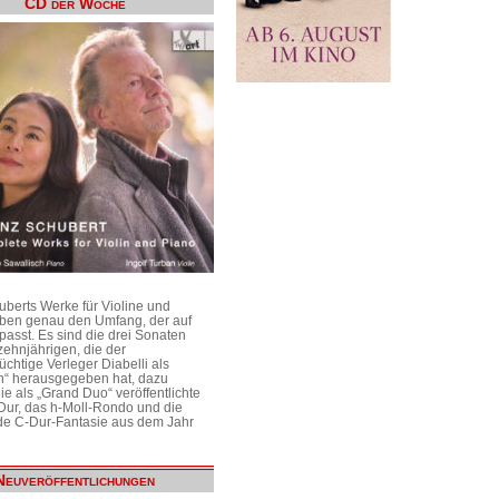
CD der Woche
uberts Werke für Violine und
aben genau den Umfang, der auf
passt. Es sind die drei Sonaten
ehnjährigen, die der
üchtige Verleger Diabelli als
n“ herausgegeben hat, dazu
e als „Grand Duo“ veröffentlichte
Dur, das h-Moll-Rondo und die
e C-Dur-Fantasie aus dem Jahr
Neuveröffentlichungen