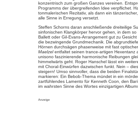
konzentrisch zum großen Ganzes vereinen. Entspr
Programms der übergreifenden Idee verpflichet. H
tonmalerischen Rezitativ, als dann ein tänzerische
alle Sinne in Erregung versetzt.
Steffen Schorns daran anschließende dreiteilige Su
sinfonischen Klangkörper hervor gehen, in dem so 
Ballett oder Gil-Evans-Arrangement gut zu Gesicht 
die bezwingende Grundmechanik. Die abgrundtief
Hörnen durchsägen phasenweise mit fast optisch
Maelzel
entfaltet seinen trance-artigen Hexentanz 
unisono faszinierende harmonische Reibungen glei
himmelwärts geht. Roger Hanschel lässt ein weitere
mit Choral-Einwürfen dazwischen funkt. Nein – dies 
steigern! Umso sinnvoller, dass die beiden Finalstüc
markieren: Ein Bebob-Thema mündet in ein mörderti
zartfühlendes Lamento für Kenneth Coon, den Barit
im wahrsten Sinne des Wortes einzigartigen Albums
Anzeige