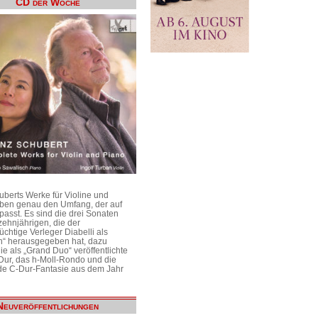
CD der Woche
uberts Werke für Violine und
aben genau den Umfang, der auf
passt. Es sind die drei Sonaten
ehnjährigen, die der
üchtige Verleger Diabelli als
n“ herausgegeben hat, dazu
e als „Grand Duo“ veröffentlichte
Dur, das h-Moll-Rondo und die
e C-Dur-Fantasie aus dem Jahr
Neuveröffentlichungen