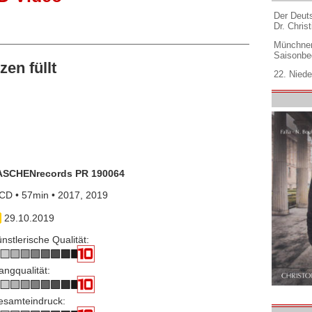
Der Deuts
Dr. Christ
Münchner
Saisonbe
en füllt
22. Niede
ASCHENrecords PR 190064
CD • 57min • 2017, 2019
29.10.2019
nstlerische Qualität:
angqualität:
esamteindruck: