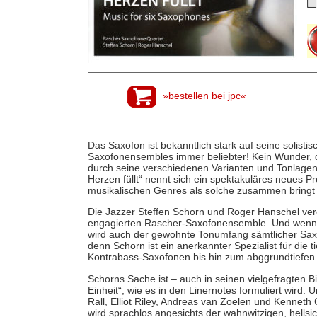
»bestellen bei jpc«
Das Saxofon ist bekanntlich stark auf seine solist
Saxofonensembles immer beliebter! Kein Wunder, d
durch seine verschiedenen Varianten und Tonlage
Herzen füllt“ nennt sich ein spektakuläres neues Pr
musikalischen Genres als solche zusammen bringt 
Die Jazzer Steffen Schorn und Roger Hanschel vere
engagierten Rascher-Saxofonensemble. Und wenn s
wird auch der gewohnte Tonumfang sämtlicher Sax
denn Schorn ist ein anerkannter Spezialist für die 
Kontrabass-Saxofonen bis hin zum abggrundtiefen 
Schorns Sache ist – auch in seinen vielgefragten 
Einheit“, wie es in den Linernotes formuliert wird.
Rall, Elliot Riley, Andreas van Zoelen und Kenneth
wird sprachlos angesichts der wahnwitzigen, hellsicht