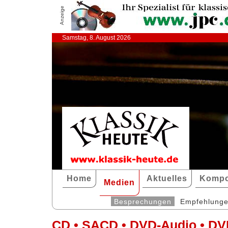
Anzeige
Samstag, 8. August 2026
Home
Aktuelles
Kompo
Medien
Besprechungen
Empfehlung
CD • SACD • DVD-Audio • DV