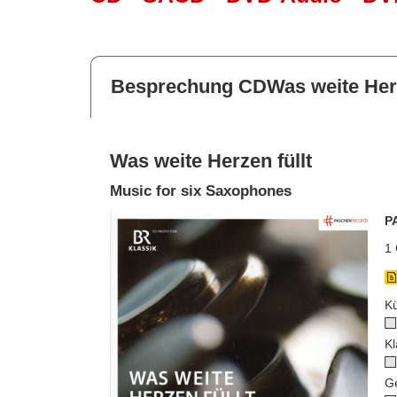
Besprechung CDWas weite Herz
Was weite Herzen füllt
Music for six Saxophones
P
1 
Kü
Kl
G