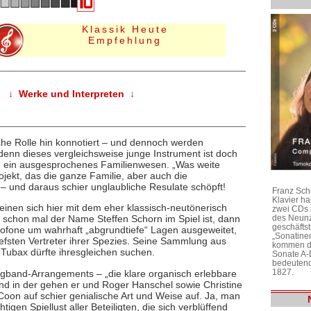
Klassik Heute
Empfehlung
↓ Werke und Interpreten ↓
ische Rolle hin konnotiert – und dennoch werden
enn dieses vergleichsweise junge Instrument ist doch
n ein ausgesprochenes Familienwesen. „Was weite
ojekt, das die ganze Familie, aber auch die
– und daraus schier unglaubliche Resulate schöpft!
Franz Sch
Klavier h
inen sich hier mit dem eher klassisch-neutönerisch
zwei CDs 
des Neunz
chon mal der Name Steffen Schorn im Spiel ist, dann
geschäftst
ofone um wahrhaft „abgrundtiefe“ Lagen ausgeweitet,
„Sonatine
tiefsten Vertreter ihrer Spezies. Seine Sammlung aus
kommen di
Tubax dürfte ihresgleichen suchen.
Sonate A-
bedeutend
1827.
Bigband-Arrangements – „die klare organisch erlebbare
 Und in der gehen er und Roger Hanschel sowie Christine
 Coon auf schier genialische Art und Weise auf. Ja, man
igen Spiellust aller Beteiligten, die sich verblüffend