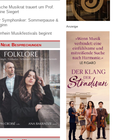
che Musikrat trauert um Prof.
ine Siegert
 Symphoniker: Sommerpause &
ginn
Anzeige
rrhein Musikfestivals beginnt
Neue Besprechungen