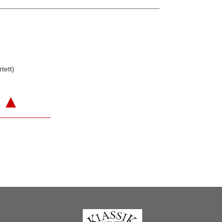
tett)
▲