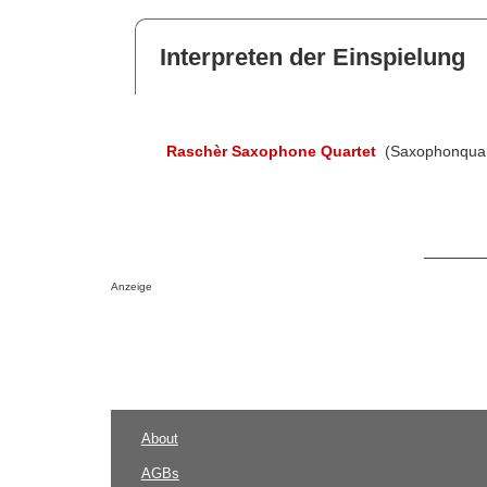
Interpreten der Einspielung
Raschèr Saxophone Quartet
(Saxophonquar
Anzeige
About
AGBs