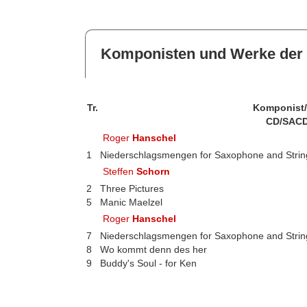
Komponisten und Werke der 
Tr.
Komponist
CD/SACD
Roger
Hanschel
1
Niederschlagsmengen for Saxophone and Strin
Steffen
Schorn
2
Three Pictures
5
Manic Maelzel
Roger
Hanschel
7
Niederschlagsmengen for Saxophone and Strin
8
Wo kommt denn des her
9
Buddy's Soul - for Ken