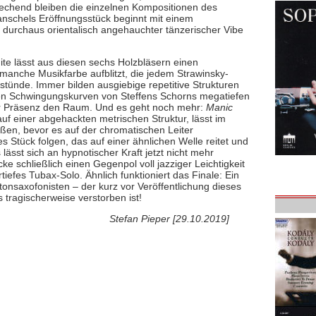
echend bleiben die einzelnen Kompositionen des
anschels Eröffnungsstück beginnt mit einem
r, durchaus orientalisch angehauchter tänzerischer Vibe
ite lässt aus diesen sechs Holzbläsern einen
manche Musikfarbe aufblitzt, die jedem Strawinsky-
stünde. Immer bilden ausgiebige repetitive Strukturen
en Schwingungskurven von Steffens Schorns megatiefen
er Präsenz den Raum. Und es geht noch mehr:
Manic
auf einer abgehackten metrischen Struktur, lässt im
ßen, bevor es auf der chromatischen Leiter
s Stück folgen, das auf einer ähnlichen Welle reitet und
lässt sich an hypnotischer Kraft jetzt nicht mehr
ke schließlich einen Gegenpol voll jazziger Leichtigkeit
efes Tubax-Solo. Ähnlich funktioniert das Finale: Ein
onsaxofonisten – der kurz vor Veröffentlichung dieses
 tragischerweise verstorben ist!
Stefan Pieper [29.10.2019]