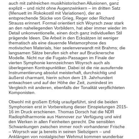
auch mit zahlreichen musikhistorischen Allusionen, ganz
explizit – und nicht ohne Augenzwinkern – im dritten Satz
(Menuett im Rokokostil mit Variationen), der an
entsprechende Stücke von Grieg, Reger oder Richard
Strauss erinnert. Formal orientiert sich Woyrsch zwar stark
an den naheliegenden Vorbildern, hat aber immer wieder im
Detail unkonventionelle, einen doch ganz individuellen Stil
prägende Ideen. Die Arbeit in den Ecksätzen ist weniger
thematisch als eine dauernde Metamorphose des
motivischen Materials, hier seelenverwandt mit Brahms; die
langsamen Sätze berufen sich eher auf Brucknersche
Modelle. Nicht nur die Fugato-Passagen im Finale der
vierten Symphonie kennzeichnen Woyrsch auch als
überlegenen Kontrapunktiker. Dabei ist die nie ausufernde
Instrumentierung absolut meisterhaft, durchsichtig und
äußerst charmant, hierin schon dem 19. Jahrhundert
entwachsen und auf der Höhe der Zeit, zumindest im
Vergleich mit anderen, ebenfalls der Tonalität verpflichteten
Komponisten.
Obwohl mit großem Erfolg uraufgeführt, sind die beiden
Symphonien erst in Vorbereitung dieser Einspielungen 2015-
16 im Druck erschienen. Thomas Dorsch hat die NDR
Radiophilharmonie aus Hannover zur Verfügung und wird
den Werken in allen Feinheiten gerecht. Die sensiblen
Schwankungen zwischen immer noch vorhandener Frische
– Woyrsch war ja bereits in seinen Siebzigern – und
Anklängen von nostalgischer Wehmut kommen wunderbar