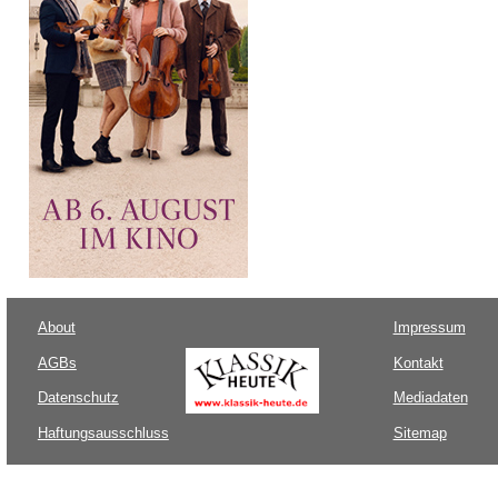
About
Impressum
AGBs
Kontakt
Datenschutz
Mediadaten
Haftungsausschluss
Sitemap