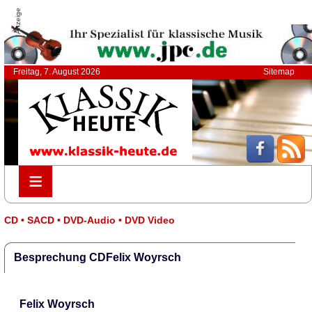
Anzeige
Freitag, 7. August 2026
Sitemap
≡
≡
CD • SACD • DVD-Audio • DVD Video
Besprechung CDFelix Woyrsch
Felix Woyrsch