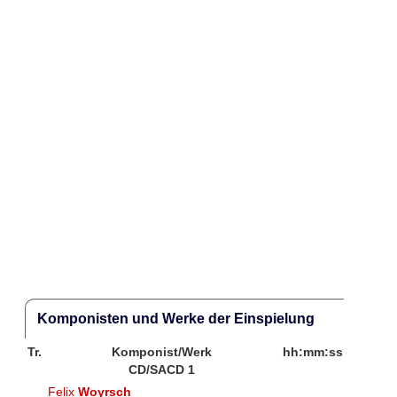
Komponisten und Werke der Einspielung
Tr.
Komponist/Werk
hh:mm:ss
CD/SACD 1
Felix
Woyrsch