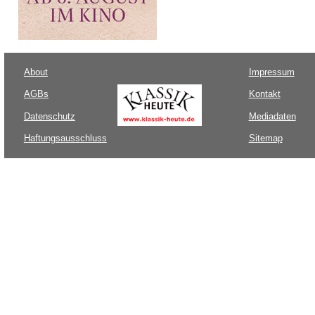
About
Impressum
AGBs
Kontakt
Datenschutz
Mediadaten
Haftungsausschluss
Sitemap