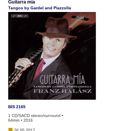
Guitarra mía
Tangos by Gardel and Piazzolla
BIS 2165
1 CD/SACD stereo/surround •
64min • 2016
26.05.2017