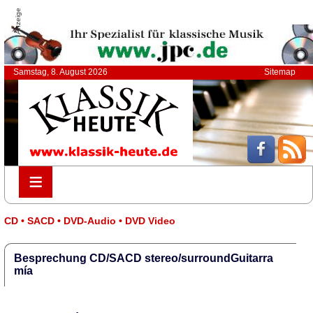
Anzeige
Samstag, 8. August 2026
Sitemap
≡
≡
CD • SACD • DVD-Audio • DVD Video
Besprechung CD/SACD stereo/surroundGuitarra
mía