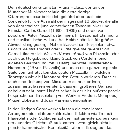
Dem deutschen Gitarristen Franz Halász, der an der
Münchner Musikhochschule die erste dortige
Gitarrenprofessur bekleidet, gebührt aber auch ein
Sonderlob für die Auswahl der insgesamt 18 Stücke, die alle
von dem tragisch jung verstorbenen Tangomusiker und
Filmstar Carlos Gardel (1890 – 1935) und sowie vom
populären Astor Piazzolla stammen. In Bezug auf Stimmung
und musikantische Haltung hat Halász nämlich für größte
Abwechslung gesorgt: Neben klassischen Beispielen, etwa
Criollita de mis amores
oder
El día que me quieras
von
Gardel, finden sich Walzer
(Vuelvo al sur)
von Piazzolla oder
auch das titelgebende kleine Stück von Cardel in einer
eigenen Bearbeitung von Halász), nervöse, insistierende
Nummern (
´ñ
von Piazzolla) und auch eine ganze originale
Suite von fünf Stücken des späten Piazzolla, in welchen
Tanztypen wie die Habanera den Gestus variieren. Dass er
auch eine Reihung von Miniaturen so anzuordnen,
zusammenzufassen versteht, dass ein größeres Ganzes
dabei entsteht, hatte Halász schon in der hier äußerst positiv
besprochenen Einspielung von Werken Frederic Mompous,
Miquel Llobets und Joan Manéns demonstriert.
In den übrigen Genrewerken lassen die exzellenten
Arrangements mit ihren zahlreichen Effekten wie Tremoli,
Flageoletts oder Schlägen auf den Instrumentencorpus kein
ermattendes Gleichmaß aufkommen, wenngleich nicht in
puncto harmonischer Komplexität, aber in Bezug auf das