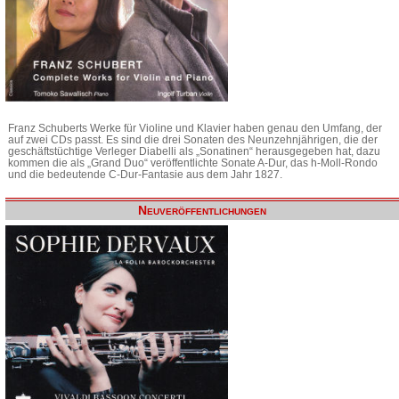
Franz Schuberts Werke für Violine und Klavier haben genau den Umfang, der
auf zwei CDs passt. Es sind die drei Sonaten des Neunzehnjährigen, die der
geschäftstüchtige Verleger Diabelli als „Sonatinen“ herausgegeben hat, dazu
kommen die als „Grand Duo“ veröffentlichte Sonate A-Dur, das h-Moll-Rondo
und die bedeutende C-Dur-Fantasie aus dem Jahr 1827.
Neuveröffentlichungen