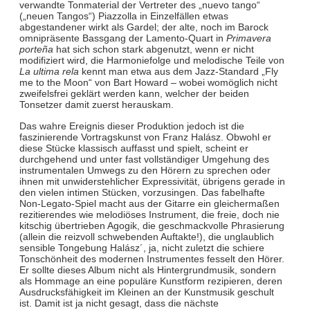
verwandte Tonmaterial der Vertreter des „nuevo tango“
(„neuen Tangos“) Piazzolla in Einzelfällen etwas
abgestandener wirkt als Gardel; der alte, noch im Barock
omnipräsente Bassgang der Lamento-Quart in
Primavera
porteña
hat sich schon stark abgenutzt, wenn er nicht
modifiziert wird, die Harmoniefolge und melodische Teile von
La ultima rela
kennt man etwa aus dem Jazz-Standard „Fly
me to the Moon“ von Bart Howard – wobei womöglich nicht
zweifelsfrei geklärt werden kann, welcher der beiden
Tonsetzer damit zuerst herauskam.
Das wahre Ereignis dieser Produktion jedoch ist die
faszinierende Vortragskunst von Franz Halász. Obwohl er
diese Stücke klassisch auffasst und spielt, scheint er
durchgehend und unter fast vollständiger Umgehung des
instrumentalen Umwegs zu den Hörern zu sprechen oder
ihnen mit unwiderstehlicher Expressivität, übrigens gerade in
den vielen intimen Stücken, vorzusingen. Das fabelhafte
Non-Legato-Spiel macht aus der Gitarre ein gleichermaßen
rezitierendes wie melodiöses Instrument, die freie, doch nie
kitschig übertrieben Agogik, die geschmackvolle Phrasierung
(allein die reizvoll schwebenden Auftakte!), die unglaublich
sensible Tongebung Halász´, ja, nicht zuletzt die schiere
Tonschönheit des modernen Instrumentes fesselt den Hörer.
Er sollte dieses Album nicht als Hintergrundmusik, sondern
als Hommage an eine populäre Kunstform rezipieren, deren
Ausdrucksfähigkeit im Kleinen an der Kunstmusik geschult
ist. Damit ist ja nicht gesagt, dass die nächste