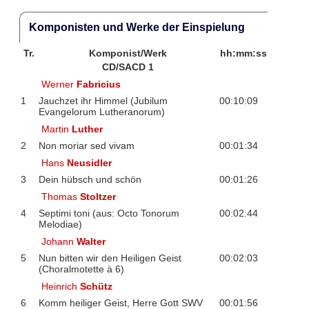
Komponisten und Werke der Einspielung
Tr.
Komponist/Werk
hh:mm:ss
CD/SACD 1
Werner
Fabricius
1
Jauchzet ihr Himmel (Jubilum
00:10:09
Evangelorum Lutheranorum)
Martin
Luther
2
Non moriar sed vivam
00:01:34
Hans
Neusidler
3
Dein hübsch und schön
00:01:26
Thomas
Stoltzer
4
Septimi toni (aus: Octo Tonorum
00:02:44
Melodiae)
Johann
Walter
5
Nun bitten wir den Heiligen Geist
00:02:03
(Choralmotette à 6)
Heinrich
Schütz
6
Komm heiliger Geist, Herre Gott SWV
00:01:56