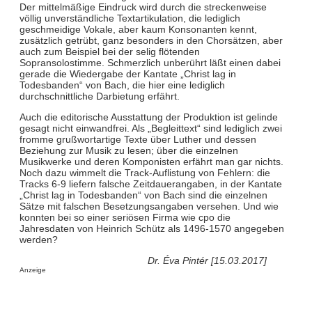
Der mittelmäßige Eindruck wird durch die streckenweise
völlig unverständliche Textartikulation, die lediglich
geschmeidige Vokale, aber kaum Konsonanten kennt,
zusätzlich getrübt, ganz besonders in den Chorsätzen, aber
auch zum Beispiel bei der selig flötenden
Sopransolostimme. Schmerzlich unberührt läßt einen dabei
gerade die Wiedergabe der Kantate „Christ lag in
Todesbanden“ von Bach, die hier eine lediglich
durchschnittliche Darbietung erfährt.
Auch die editorische Ausstattung der Produktion ist gelinde
gesagt nicht einwandfrei. Als „Begleittext“ sind lediglich zwei
fromme grußwortartige Texte über Luther und dessen
Beziehung zur Musik zu lesen; über die einzelnen
Musikwerke und deren Komponisten erfährt man gar nichts.
Noch dazu wimmelt die Track-Auflistung von Fehlern: die
Tracks 6-9 liefern falsche Zeitdauerangaben, in der Kantate
„Christ lag in Todesbanden“ von Bach sind die einzelnen
Sätze mit falschen Besetzungsangaben versehen. Und wie
konnten bei so einer seriösen Firma wie cpo die
Jahresdaten von Heinrich Schütz als 1496-1570 angegeben
werden?
Dr. Éva Pintér [15.03.2017]
Anzeige