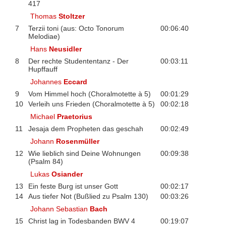
417
Thomas
Stoltzer
7
Terzii toni (aus: Octo Tonorum
00:06:40
Melodiae)
Hans
Neusidler
8
Der rechte Studententanz - Der
00:03:11
Hupffauff
Johannes
Eccard
9
Vom Himmel hoch (Choralmotette à 5)
00:01:29
10
Verleih uns Frieden (Choralmotette à 5)
00:02:18
Michael
Praetorius
11
Jesaja dem Propheten das geschah
00:02:49
Johann
Rosenmüller
12
Wie lieblich sind Deine Wohnungen
00:09:38
(Psalm 84)
Lukas
Osiander
13
Ein feste Burg ist unser Gott
00:02:17
14
Aus tiefer Not (Bußlied zu Psalm 130)
00:03:26
Johann Sebastian
Bach
15
Christ lag in Todesbanden BWV 4
00:19:07