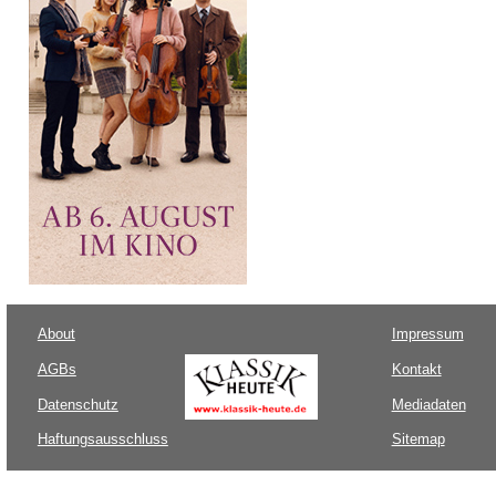
About
Impressum
AGBs
Kontakt
Datenschutz
Mediadaten
Haftungsausschluss
Sitemap