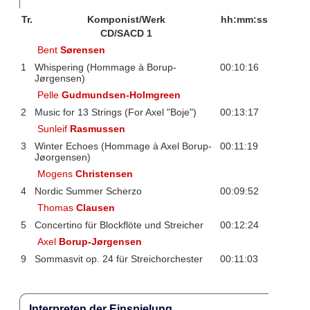
Tr.
Komponist/Werk
hh:mm:ss
CD/SACD 1
Bent
Sørensen
1
Whispering (Hommage à Borup-
00:10:16
Jørgensen)
Pelle
Gudmundsen-Holmgreen
2
Music for 13 Strings (For Axel "Boje")
00:13:17
Sunleif
Rasmussen
3
Winter Echoes (Hommage à Axel Borup-
00:11:19
Jøorgensen)
Mogens
Christensen
4
Nordic Summer Scherzo
00:09:52
Thomas
Clausen
5
Concertino für Blockflöte und Streicher
00:12:24
Axel
Borup-Jørgensen
9
Sommasvit op. 24 für Streichorchester
00:11:03
Interpreten der Einspielung