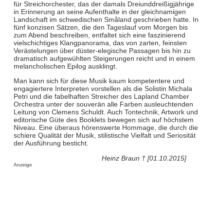
für Streichorchester, das der damals Dreiunddreißigjährige
in Erinnerung an seine Aufenthalte in der gleichnamigen
Landschaft im schwedischen Småland geschrieben hatte. In
fünf konzisen Sätzen, die den Tageslauf vom Morgen bis
zum Abend beschreiben, entfaltet sich eine faszinierend
vielschichtiges Klangpanorama, das von zarten, feinsten
Verästelungen über düster-elegische Passagen bis hin zu
dramatisch aufgewühlten Steigerungen reicht und in einem
melancholischen Epilog ausklingt.
Man kann sich für diese Musik kaum kompetentere und
engagiertere Interpreten vorstellen als die Solistin Michala
Petri und die fabelhaften Streicher des Lapland Chamber
Orchestra unter der souverän alle Farben ausleuchtenden
Leitung von Clemens Schuldt. Auch Tontechnik, Artwork und
editorische Güte des Booklets bewegen sich auf höchstem
Niveau. Eine überaus hörenswerte Hommage, die durch die
schiere Qualität der Musik, stilistische Vielfalt und Seriosität
der Ausführung besticht.
Heinz Braun † [01.10.2015]
Anzeige