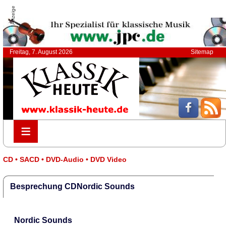
Anzeige
Freitag, 7. August 2026
Sitemap
≡
≡
CD • SACD • DVD-Audio • DVD Video
Besprechung CDNordic Sounds
Nordic Sounds