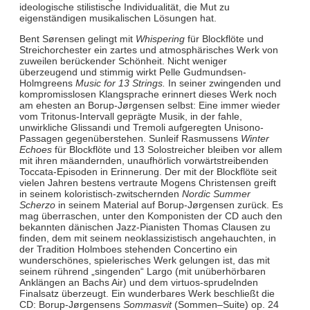
ideologische stilistische Individualität, die Mut zu
eigenständigen musikalischen Lösungen hat.
Bent Sørensen gelingt mit
Whispering
für Blockflöte und
Streichorchester ein zartes und atmosphärisches Werk von
zuweilen berückender Schönheit. Nicht weniger
überzeugend und stimmig wirkt Pelle Gudmundsen-
Holmgreens
Music for 13 Strings.
In seiner zwingenden und
kompromisslosen Klangsprache erinnert dieses Werk noch
am ehesten an Borup-Jørgensen selbst: Eine immer wieder
vom Tritonus-Intervall geprägte Musik, in der fahle,
unwirkliche Glissandi und Tremoli aufgeregten Unisono-
Passagen gegenüberstehen. Sunleif Rasmussens
Winter
Echoes
für Blockflöte und 13 Solostreicher bleiben vor allem
mit ihren mäandernden, unaufhörlich vorwärtstreibenden
Toccata-Episoden in Erinnerung. Der mit der Blockflöte seit
vielen Jahren bestens vertraute Mogens Christensen greift
in seinem koloristisch-zwitschernden
Nordic Summer
Scherzo
in seinem Material auf Borup-Jørgensen zurück. Es
mag überraschen, unter den Komponisten der CD auch den
bekannten dänischen Jazz-Pianisten Thomas Clausen zu
finden, dem mit seinem neoklassizistisch angehauchten, in
der Tradition Holmboes stehenden Concertino ein
wunderschönes, spielerisches Werk gelungen ist, das mit
seinem rührend „singenden“ Largo (mit unüberhörbaren
Anklängen an Bachs Air) und dem virtuos-sprudelnden
Finalsatz überzeugt. Ein wunderbares Werk beschließt die
CD: Borup-Jørgensens
Sommasvit
(Sommen–Suite) op. 24