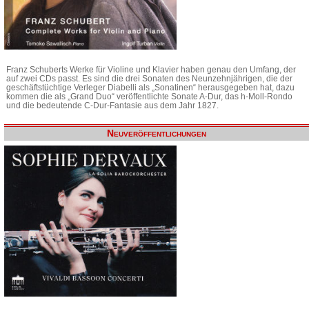
Franz Schuberts Werke für Violine und Klavier haben genau den Umfang, der
auf zwei CDs passt. Es sind die drei Sonaten des Neunzehnjährigen, die der
geschäftstüchtige Verleger Diabelli als „Sonatinen“ herausgegeben hat, dazu
kommen die als „Grand Duo“ veröffentlichte Sonate A-Dur, das h-Moll-Rondo
und die bedeutende C-Dur-Fantasie aus dem Jahr 1827.
Neuveröffentlichungen