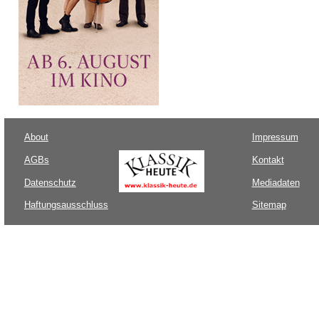
About
Impressum
AGBs
Kontakt
Datenschutz
Mediadaten
Haftungsausschluss
Sitemap