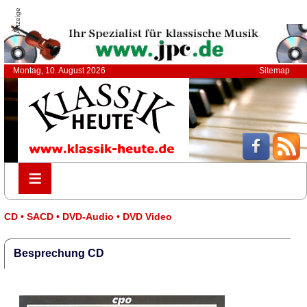
Anzeige
Montag, 10. August 2026
Sitemap
≡
≡
CD • SACD • DVD-Audio • DVD Video
Besprechung CD