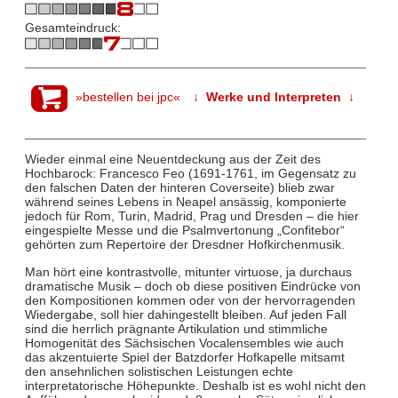
Gesamteindruck:
»bestellen bei jpc«
↓ Werke und Interpreten ↓
Wieder einmal eine Neuentdeckung aus der Zeit des
Hochbarock: Francesco Feo (1691-1761, im Gegensatz zu
den falschen Daten der hinteren Coverseite) blieb zwar
während seines Lebens in Neapel ansässig, komponierte
jedoch für Rom, Turin, Madrid, Prag und Dresden – die hier
eingespielte Messe und die Psalmvertonung „Confitebor“
gehörten zum Repertoire der Dresdner Hofkirchenmusik.
Man hört eine kontrastvolle, mitunter virtuose, ja durchaus
dramatische Musik – doch ob diese positiven Eindrücke von
den Kompositionen kommen oder von der hervorragenden
Wiedergabe, soll hier dahingestellt bleiben. Auf jeden Fall
sind die herrlich prägnante Artikulation und stimmliche
Homogenität des Sächsischen Vocalensembles wie auch
das akzentuierte Spiel der Batzdorfer Hofkapelle mitsamt
den ansehnlichen solistischen Leistungen echte
interpretatorische Höhepunkte. Deshalb ist es wohl nicht den