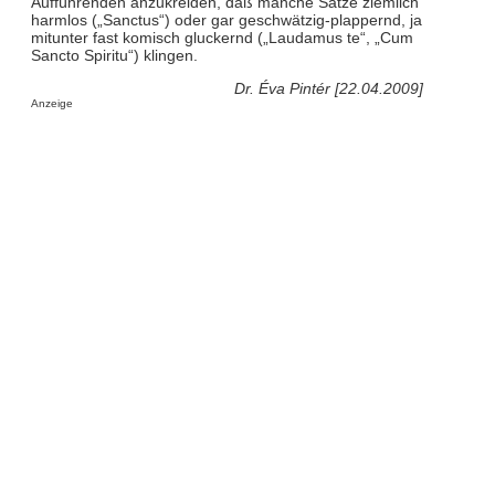
Aufführenden anzukreiden, daß manche Sätze ziemlich
harmlos („Sanctus“) oder gar geschwätzig-plappernd, ja
mitunter fast komisch gluckernd („Laudamus te“, „Cum
Sancto Spiritu“) klingen.
Dr. Éva Pintér [22.04.2009]
Anzeige