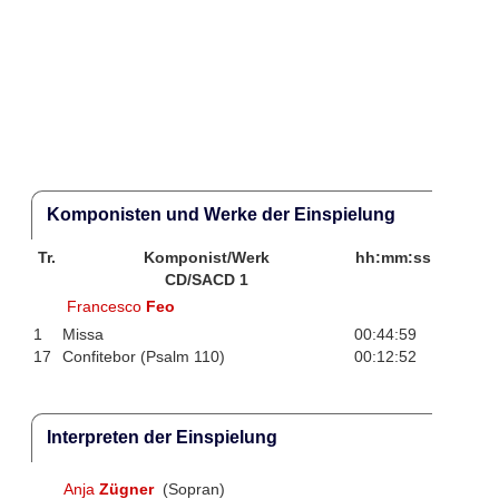
Komponisten und Werke der Einspielung
Tr.
Komponist/Werk
hh:mm:ss
CD/SACD 1
Francesco
Feo
1
Missa
00:44:59
17
Confitebor (Psalm 110)
00:12:52
Interpreten der Einspielung
Anja
Zügner
(Sopran)