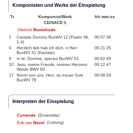
Komponisten und Werke der Einspielung
Tr.
Komponist/Werk
hh:mm:ss
CD/SACD 1
Dietrich
Buxtehude
1
Cantate Domino BuxWV 12 (Psalm 96,
00:07:36
1-4)
6
Herzlich lieb hab ich dich, o Herr
00:21:25
BuxWV 41 (Kantate)
9
In te, Domine, speravi BuxWV 53
00:02:09
10
Jesu, meine Freude, meines Herzens
00:12:47
Weide BWV 60
17
Nimm von uns, Herr, du treuer Gott
00:08:59
BuxWV 78
Interpreten der Einspielung
Currende
(Ensemble)
Erik van
Nevel
(Leitung)