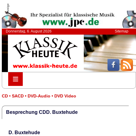
Anzeige
Donnerstag, 6. August 2026
Sitemap
≡
≡
CD • SACD • DVD-Audio • DVD Video
Besprechung CDD. Buxtehude
D. Buxtehude