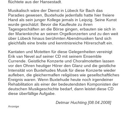
flüchtete aus der Hansestadt.
Musikalisch wäre der Dienst in Lübeck für Bach das
Paradies gewesen, Buxtehude jedenfalls hatte hier freiere
Hand als sein junger Kollege jemals in Leipzig. Seine Kunst
wurde geschätzt: Bevor die Kaufleute zu ihren
Tagesgeschäften an die Börse gingen, erbauten sie sich in
der Marienkirche an seinen Orgelkonzerten und zu den weit
über Lübeck hinaus berühmten Abendmusiken fand sich
gleichfalls eine breite und kenntnisreiche Hörerschaft ein.
Kantaten und Motetten für diese Gelegenheiten vereinigt
Erik van Nevel auf seiner CD mit seinem Ensemble
Currende. Geistliche Konzerte und Choralmotetten lassen
vor den Ohren heutiger Hörer den Glanz und die geistliche
Intensität von Buxtehudes Musik für diese Konzerte wieder
aufleben, die gleichermaﬂen religiöses wie gesellschaftliches
Ereignis waren. Wenn Buxtehude heute noch irgendeiner
Rehabilitation als einer der bedeutendsten Komponisten der
deutschen Musikgeschichte bedarf, dann leistet diese CD
diese überfällige Aufgabe.
Detmar Huchting [08.04.2008]
Anzeige