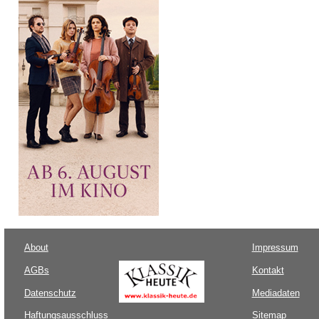
About
Impressum
AGBs
Kontakt
Datenschutz
Mediadaten
Haftungsausschluss
Sitemap