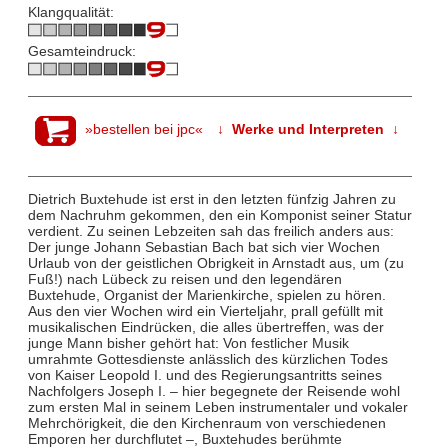
Klangqualität:
Gesamteindruck:
»bestellen bei jpc«
↓ Werke und Interpreten ↓
Dietrich Buxtehude ist erst in den letzten fünfzig Jahren zu
dem Nachruhm gekommen, den ein Komponist seiner Statur
verdient. Zu seinen Lebzeiten sah das freilich anders aus:
Der junge Johann Sebastian Bach bat sich vier Wochen
Urlaub von der geistlichen Obrigkeit in Arnstadt aus, um (zu
Fuß!) nach Lübeck zu reisen und den legendären
Buxtehude, Organist der Marienkirche, spielen zu hören.
Aus den vier Wochen wird ein Vierteljahr, prall gefüllt mit
musikalischen Eindrücken, die alles übertreffen, was der
junge Mann bisher gehört hat: Von festlicher Musik
umrahmte Gottesdienste anlässlich des kürzlichen Todes
von Kaiser Leopold I. und des Regierungsantritts seines
Nachfolgers Joseph I. – hier begegnete der Reisende wohl
zum ersten Mal in seinem Leben instrumentaler und vokaler
Mehrchörigkeit, die den Kirchenraum von verschiedenen
Emporen her durchflutet –, Buxtehudes berühmte