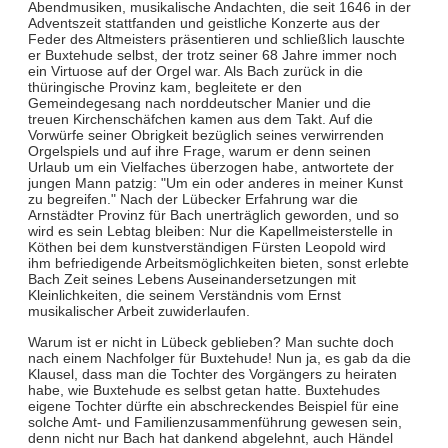
Abendmusiken, musikalische Andachten, die seit 1646 in der
Adventszeit stattfanden und geistliche Konzerte aus der
Feder des Altmeisters präsentieren und schließlich lauschte
er Buxtehude selbst, der trotz seiner 68 Jahre immer noch
ein Virtuose auf der Orgel war. Als Bach zurück in die
thüringische Provinz kam, begleitete er den
Gemeindegesang nach norddeutscher Manier und die
treuen Kirchenschäfchen kamen aus dem Takt. Auf die
Vorwürfe seiner Obrigkeit bezüglich seines verwirrenden
Orgelspiels und auf ihre Frage, warum er denn seinen
Urlaub um ein Vielfaches überzogen habe, antwortete der
jungen Mann patzig: "Um ein oder anderes in meiner Kunst
zu begreifen." Nach der Lübecker Erfahrung war die
Arnstädter Provinz für Bach unerträglich geworden, und so
wird es sein Lebtag bleiben: Nur die Kapellmeisterstelle in
Köthen bei dem kunstverständigen Fürsten Leopold wird
ihm befriedigende Arbeitsmöglichkeiten bieten, sonst erlebte
Bach Zeit seines Lebens Auseinandersetzungen mit
Kleinlichkeiten, die seinem Verständnis vom Ernst
musikalischer Arbeit zuwiderlaufen.
Warum ist er nicht in Lübeck geblieben? Man suchte doch
nach einem Nachfolger für Buxtehude! Nun ja, es gab da die
Klausel, dass man die Tochter des Vorgängers zu heiraten
habe, wie Buxtehude es selbst getan hatte. Buxtehudes
eigene Tochter dürfte ein abschreckendes Beispiel für eine
solche Amt- und Familienzusammenführung gewesen sein,
denn nicht nur Bach hat dankend abgelehnt, auch Händel