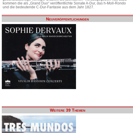
kommen die als „Grand Duo“ veröffentlichte Sonate A-Dur, das h-Moll-Rondo
und die bedeutende C-Dur-Fantasie aus dem Jahr 1827.
Neuveröffentlichungen
Weitere 39 Themen