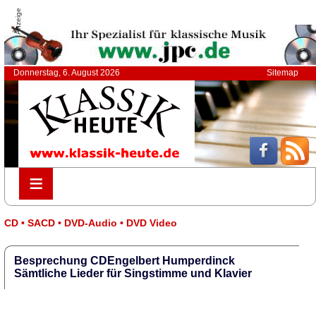
Anzeige
Donnerstag, 6. August 2026
Sitemap
≡
≡
CD • SACD • DVD-Audio • DVD Video
Besprechung CDEngelbert Humperdinck
Sämtliche Lieder für Singstimme und Klavier