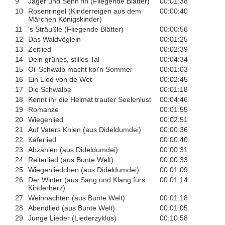
9
Jager und Senn'rin (Fliegende Blätter)
00:01:38
10
Rosenringel (Kinderreigen aus dem
00:00:40
Märchen Königskinder)
11
's Sträußle (Fliegende Blätter)
00:00:56
12
Das Waldvöglein
00:01:25
13
Zeitlied
00:02:39
14
Dein grünes, stilles Tal
00:04:34
15
Oi' Schwalb macht koi'n Sommer
00:01:03
16
Ein Lied von de Wet
00:02:45
17
Die Schwalbe
00:01:18
18
Kennt ihr die Heimat trauter Seelenlust
00:04:46
19
Romanze
00:01:55
20
Wiegenlied
00:02:51
21
Auf Vaters Knien (aus Dideldumdei)
00:00:36
22
Käferlied
00:00:40
23
Abzählen (aus Dideldumdei)
00:00:31
24
Reiterlied (aus Bunte Welt)
00:00:33
25
Wiegenliedchen (aus Dideldumdei)
00:01:09
26
Der Winter (aus Sang und Klang fürs
00:01:14
Kinderherz)
27
Weihnachten (aus Bunte Welt)
00:01:18
28
Abendlied (aus Bunte Welt)
00:01:05
29
Junge Lieder (Liederzyklus)
00:10:58