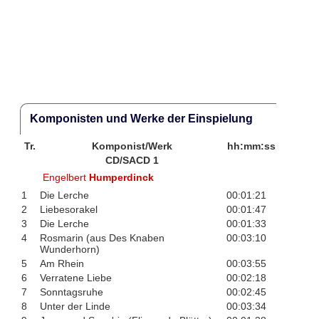
Komponisten und Werke der Einspielung
Tr.
Komponist/Werk
hh:mm:ss
CD/SACD 1
Engelbert
Humperdinck
1
Die Lerche
00:01:21
2
Liebesorakel
00:01:47
3
Die Lerche
00:01:33
4
Rosmarin (aus Des Knaben
00:03:10
Wunderhorn)
5
Am Rhein
00:03:55
6
Verratene Liebe
00:02:18
7
Sonntagsruhe
00:02:45
8
Unter der Linde
00:03:34