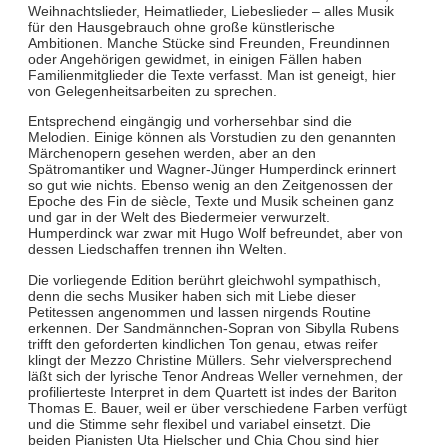
Weihnachtslieder, Heimatlieder, Liebeslieder – alles Musik
für den Hausgebrauch ohne große künstlerische
Ambitionen. Manche Stücke sind Freunden, Freundinnen
oder Angehörigen gewidmet, in einigen Fällen haben
Familienmitglieder die Texte verfasst. Man ist geneigt, hier
von Gelegenheitsarbeiten zu sprechen.
Entsprechend eingängig und vorhersehbar sind die
Melodien. Einige können als Vorstudien zu den genannten
Märchenopern gesehen werden, aber an den
Spätromantiker und Wagner-Jünger Humperdinck erinnert
so gut wie nichts. Ebenso wenig an den Zeitgenossen der
Epoche des Fin de siècle, Texte und Musik scheinen ganz
und gar in der Welt des Biedermeier verwurzelt.
Humperdinck war zwar mit Hugo Wolf befreundet, aber von
dessen Liedschaffen trennen ihn Welten.
Die vorliegende Edition berührt gleichwohl sympathisch,
denn die sechs Musiker haben sich mit Liebe dieser
Petitessen angenommen und lassen nirgends Routine
erkennen. Der Sandmännchen-Sopran von Sibylla Rubens
trifft den geforderten kindlichen Ton genau, etwas reifer
klingt der Mezzo Christine Müllers. Sehr vielversprechend
läßt sich der lyrische Tenor Andreas Weller vernehmen, der
profilierteste Interpret in dem Quartett ist indes der Bariton
Thomas E. Bauer, weil er über verschiedene Farben verfügt
und die Stimme sehr flexibel und variabel einsetzt. Die
beiden Pianisten Uta Hielscher und Chia Chou sind hier