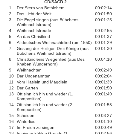
CD/SACD 2
1
Der Stern von Bethlehem
00:02:14
2
Das Licht der Welt
00:01:50
3
Die Engel singen (aus Bübchens
00:01:25
Weihnachtstraum)
4
Weihnachtsfreude
00:02:55
5
An das Christkind
00:01:37
6
Altdeutsches Weihnachtslied (um 1550)
00:01:29
7
Gesang der Heiligen Drei Könige (aus
00:01:30
Bübchens Weihnachtstraum)
8
Christkindleins Wiegenlied (aus Des
00:04:10
Knaben Wunderhorn)
9
Weihnachten
00:02:49
10
Der Ungenannten
00:02:04
11
Vom Häslein und Mägdlein
00:01:39
12
Der Garten
00:01:50
13
Oft sinn ich hin und wieder (1.
00:01:49
Komposition)
14
Oft sinn ich hin und wieder (2.
00:01:55
Komposition)
15
Scheiden
00:03:27
16
Winterlied
00:01:10
17
Im Freien zu singen
00:00:49
18
In einem kühlen Grunde (1.
00:02:56