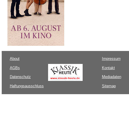
About
Impressum
AGBs
Kontakt
Datenschutz
Mediadaten
Haftungsausschluss
Sitemap