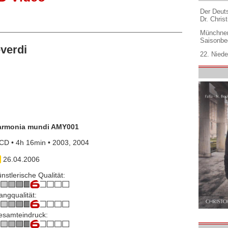
Der Deuts
Dr. Christ
Münchner
Saisonbe
verdi
22. Niede
armonia mundi AMY001
CD • 4h 16min • 2003, 2004
26.04.2006
nstlerische Qualität:
angqualität:
esamteindruck: