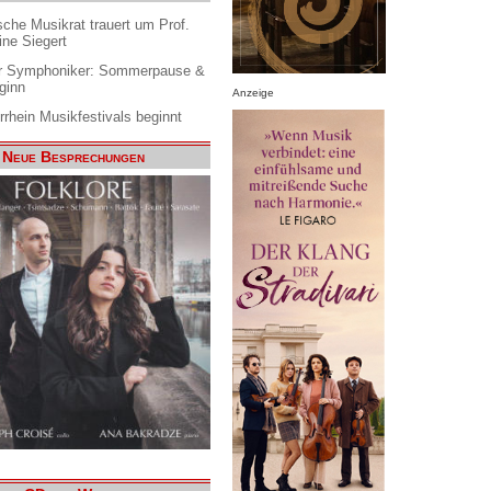
che Musikrat trauert um Prof.
ine Siegert
 Symphoniker: Sommerpause &
ginn
Anzeige
rrhein Musikfestivals beginnt
Neue Besprechungen