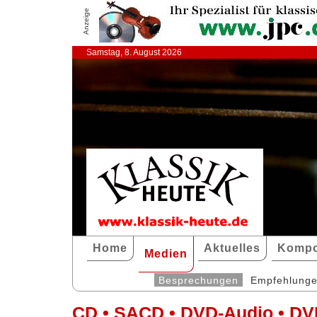
Anzeige
Samstag, 8. August 2026
Home
Aktuelles
Kompo
Medien
Besprechungen
Empfehlung
CD • SACD • DVD-Audio • DV