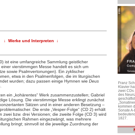
↓ Werke und Interpreten ↓
) ist eine umfangreiche Sammlung geistlicher
e einer vierstimmgen Messe handelt es sich um
ätze sowie Psalmvertonungen). Ein zyklischer
en, etwa in den Psalmenfolgen, die im liturgischen
endet wurden; dazu passen einige Hymnen wie
Deus
Franz Sch
.
Klavier h
zwei CDs 
des Neunz
tzen ein „kohärentes“ Werk zusammenzustellen; Gabriel
geschäftst
rdige Lösung. Die vierstimmige Messe erklingt zunächst
„Sonatine
n, konzertanten Sätzen und in einer anderen Besetzung –
kommen di
problematischer. Die erste „Vesper-Folge“ (CD 2) erhält
Sonate A-
zwei bzw. drei Versionen; die zweite Folge (CD 3) wird
bedeutend
1827.
“ liturgischen Rahmen eingezwängt, was mehrere
ng bringt; sinnvoll ist die jeweilige Zuordnung der