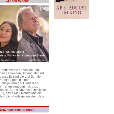
CD der Woche
uberts Werke für Violine und
aben genau den Umfang, der auf
passt. Es sind die drei Sonaten
ehnjährigen, die der
üchtige Verleger Diabelli als
n“ herausgegeben hat, dazu
e als „Grand Duo“ veröffentlichte
Dur, das h-Moll-Rondo und die
e C-Dur-Fantasie aus dem Jahr
Neuveröffentlichungen