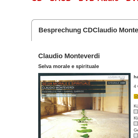
Besprechung CDClaudio Monte
Claudio Monteverdi
Selva morale e spirituale
h
4 
Kü
Kl
G