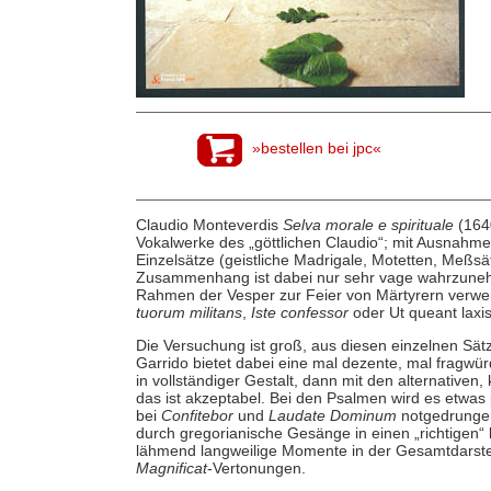
»bestellen bei jpc«
Claudio Monteverdis
Selva morale e spirituale
(1640
Vokalwerke des „göttlichen Claudio“; mit Ausnahm
Einzelsätze (geistliche Madrigale, Motetten, Meßs
Zusammenhang ist dabei nur sehr vage wahrzunehm
Rahmen der Vesper zur Feier von Märtyrern verw
tuorum militans
,
Iste confessor
oder Ut queant laxis
Die Versuchung ist groß, aus diesen einzelnen Sä
Garrido bietet dabei eine mal dezente, mal fragwü
in vollständiger Gestalt, dann mit den alternative
das ist akzeptabel. Bei den Psalmen wird es etwas 
bei
Confitebor
und
Laudate Dominum
notgedrungen 
durch gregorianische Gesänge in einen „richtigen
lähmend langweilige Momente in der Gesamtdarstellu
Magnificat
-Vertonungen.